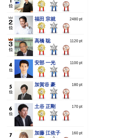
1
3
11
福田 宗就
2480 pt
0
0
9
高橋 聡
1120 pt
0
0
7
安部 一光
1100 pt
0
0
7
加賀谷 豪
180 pt
0
0
2
土谷 正剛
170 pt
0
0
2
加藤 江依子
160 pt