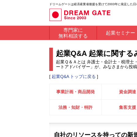
ドリームゲートは経済産業省後援を受けて2003年に発足した
専門家に
起業セミナー
無料相談する
起業Q&A 起業に関す
起業Ｑ＆Ａとは 弁護士・会計士・税理士
ートアドバイザー」が、みなさまから投
[
起業Q&A トップに戻る
]
事業計画・商品開発
資金調達
法務・知財・特許
集客支援
自社のリソースを持っての新