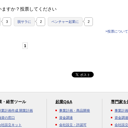
いますか？投票してください
3
脱サラに
2
ベンチャー起業に
2
>投票について
1
業・経営ツール
起業Q&A
専門家を
事業計画作成 開業計画
事業計画・商品開発
事業計
融資の窓口
資金調達
資金調
会社設立キット
会社設立・許認可
会社設