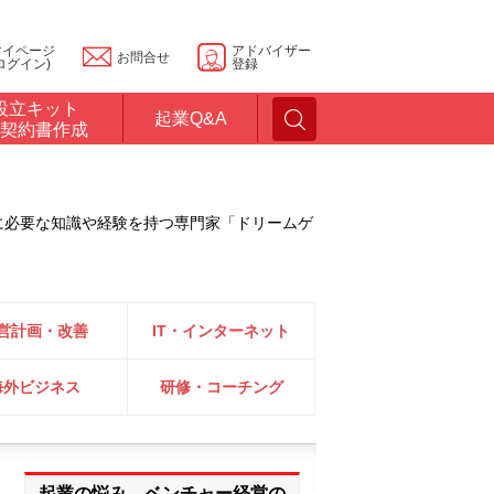
マイページ
アドバイザー
お問合せ
ログイン)
登録
設立キット
起業Q&A
契約書作成
に必要な知識や経験を持つ専門家「ドリームゲ
営計画・改善
IT・インターネット
海外ビジネス
研修・コーチング
起業の悩み、ベンチャー経営の