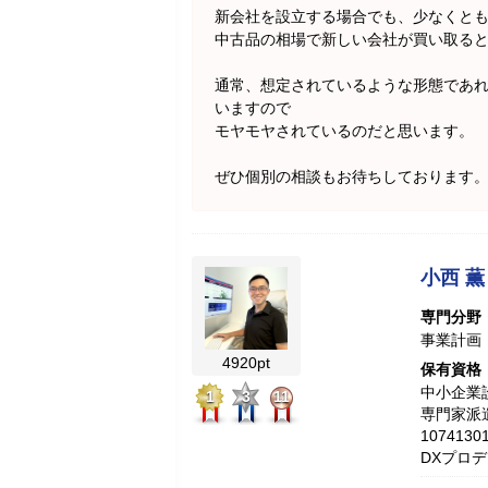
新会社を設立する場合でも、少なくと
中古品の相場で新しい会社が買い取る
通常、想定されているような形態であ
いますので
モヤモヤされているのだと思います。
ぜひ個別の相談もお待ちしております
小西 薫
専門分野
事業計画
4920pt
保有資格
中小企業診
1
3
11
専門家派
10741
DXプロ