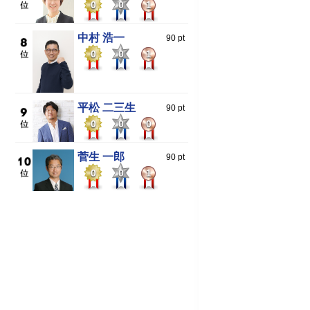
0
0
1
中村 浩一
90 pt
0
0
1
平松 二三生
90 pt
0
0
0
菅生 一郎
90 pt
0
0
1