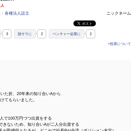
1人
立・各種法人設立
ニックネーム
3
脱サラに
2
ベンチャー起業に
2
>投票について
。
いた折、20年来の知り合いAから
かけてもらいました。
人で100万円づつ出資をする
できないため、知り合いAが二人分出資する
私が取締役となるが、どこかで社長Bが合流（ポジション未定）