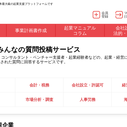
日本最大級の起業支援プラットフォームです
会員
登録
(
起業マニュアル
会社
事業計画書作成
コラム
法的・
るみんなの質問投稿サービス
・コンサルタント・ベンチャー支援者・起業経験者などの、起業・経営
稿された質問に回答するサービスです。
会計・税務
会社設立・許認可
経
市場分析・調査
人事労務
規企業