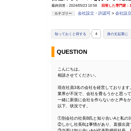
最終回答：2024/05/23 10:58
回答した専門家：
会社設立・許認可
>
会社設
カテゴリー
知っておくと得する
4
身の丈起業に
QUESTION
こんにちは。
相談させてください。
現在社員3名の会社を経営しております
業界が不況で、会社を畳もうかと思って
一緒に新規に会社を作らないかと声を
以下、状況です。
①別会社の社長B氏と知り合いAと私の3
②しかし社長Bは事情があり、直接出資
③当面は知り合いAが代表取締役社長、