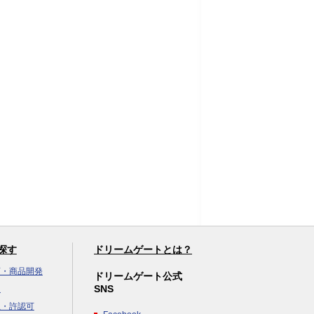
探す
ドリームゲートとは？
画・商品開発
ドリームゲート公式
SNS
達
立・許認可