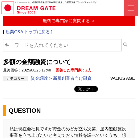
起業に関するみんなの質問投稿サービス
ドリームゲートは経済産業省後援で2003年に発足した起業支援プラットフォームです
起業Q&A
無料で専門家に質問する ＞
[
起業Q&A トップに戻る
]
多額の金額融資について
最終回答：2025/08/25 17:40
回答した専門家：2人
資金調達
>
新規創業者向け融資
VALIUS AGE
カテゴリー
QUESTION
私は現在会社員ですが資金のめどが立ち次第、屋内遊戯施設
事業を立ち上げたいと考えており情報を調べていくうち、想