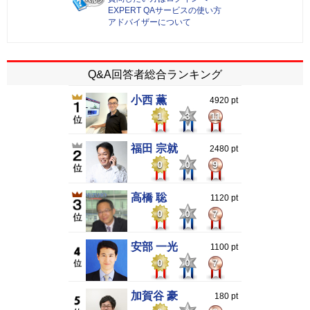
EXPERT QAサービスの使い方
アドバイザーについて
Q&A回答者総合ランキング
小西 薫
4920 pt
1
3
11
福田 宗就
2480 pt
0
0
9
高橋 聡
1120 pt
0
0
7
安部 一光
1100 pt
0
0
7
加賀谷 豪
180 pt