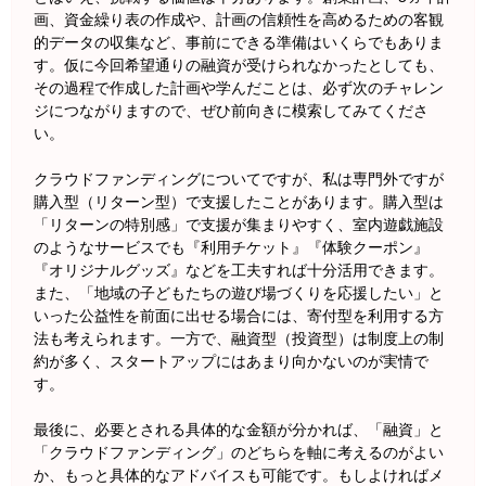
画、資金繰り表の作成や、計画の信頼性を高めるための客観
的データの収集など、事前にできる準備はいくらでもありま
す。仮に今回希望通りの融資が受けられなかったとしても、
その過程で作成した計画や学んだことは、必ず次のチャレン
ジにつながりますので、ぜひ前向きに模索してみてくださ
い。
クラウドファンディングについてですが、私は専門外ですが
購入型（リターン型）で支援したことがあります。購入型は
「リターンの特別感」で支援が集まりやすく、室内遊戯施設
のようなサービスでも『利用チケット』『体験クーポン』
『オリジナルグッズ』などを工夫すれば十分活用できます。
また、「地域の子どもたちの遊び場づくりを応援したい」と
いった公益性を前面に出せる場合には、寄付型を利用する方
法も考えられます。一方で、融資型（投資型）は制度上の制
約が多く、スタートアップにはあまり向かないのが実情で
す。
最後に、必要とされる具体的な金額が分かれば、「融資」と
「クラウドファンディング」のどちらを軸に考えるのがよい
か、もっと具体的なアドバイスも可能です。もしよければメ