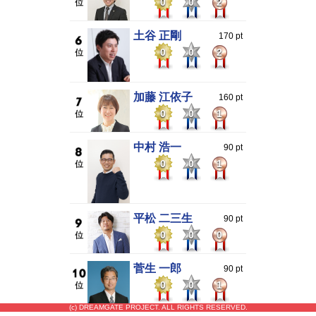
0
0
2
土谷 正剛
170 pt
0
0
2
加藤 江依子
160 pt
0
0
1
中村 浩一
90 pt
0
0
1
平松 二三生
90 pt
0
0
0
菅生 一郎
90 pt
0
0
1
(c) DREAMGATE PROJECT. ALL RIGHTS RESERVED.