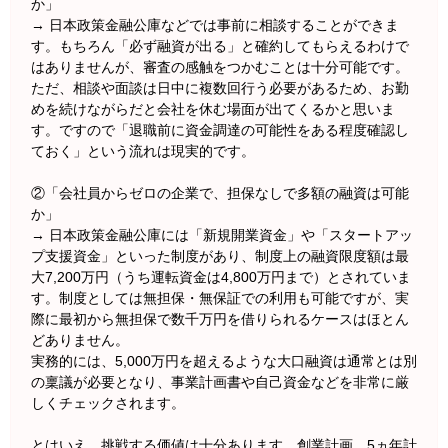
か」
→ 日本政策金融公庫などでは事前に相談することができま
す。もちろん「必ず融資が出る」と確約してもらえるわけで
はありませんが、審査の感触をつかむことは十分可能です。
ただ、相談や面談は日中に複数回行う必要があるため、お勤
めを続けながらだと会社を休む場面が出てくるかと思いま
す。ですので「退職前に資金調達の可能性をある程度確認し
ておく」という流れは現実的です。
②「会社員からゼロの企業で、担保なしで多額の融資は可能
か」
→ 日本政策金融公庫には「新規開業資金」や「スタートアッ
プ支援資金」といった制度があり、制度上の融資限度額は最
大7,200万円（うち運転資金は4,800万円まで）とされていま
す。制度としては無担保・無保証での利用も可能ですが、実
際に最初から無担保で数千万円を借りられるケースはほとん
どありません。
実務的には、5,000万円を超えるような大口融資は通常とは別
の稟議が必要となり、事業計画書や自己資金などを非常に厳
しくチェックされます。
とはいえ、挑戦する価値は十分あります。創業計画、5ヵ年計