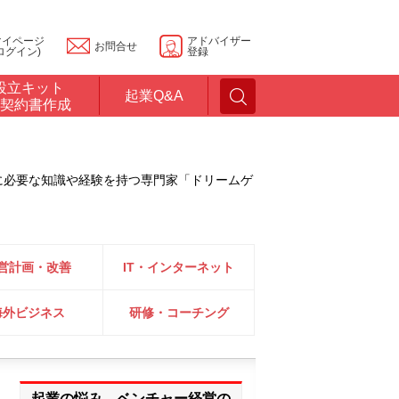
マイページ
アドバイザー
お問合せ
ログイン)
登録
設立キット
起業Q&A
契約書作成
に必要な知識や経験を持つ専門家「ドリームゲ
営計画・改善
IT・インターネット
海外ビジネス
研修・コーチング
起業の悩み、ベンチャー経営の