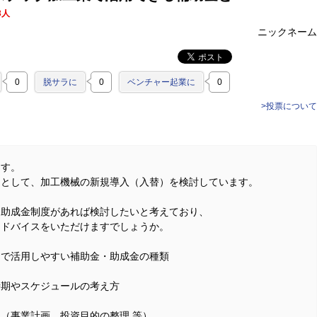
3人
ニックネーム
0
脱サラに
0
ベンチャー起業に
0
>投票について
ます。
的として、加工機械の新規導入（入替）を検討しています。
・助成金制度があれば検討したいと考えており、
アドバイスをいただけますでしょうか。
資で活用しやすい補助金・助成金の種類
時期やスケジュールの考え方
（事業計画、投資目的の整理 等）