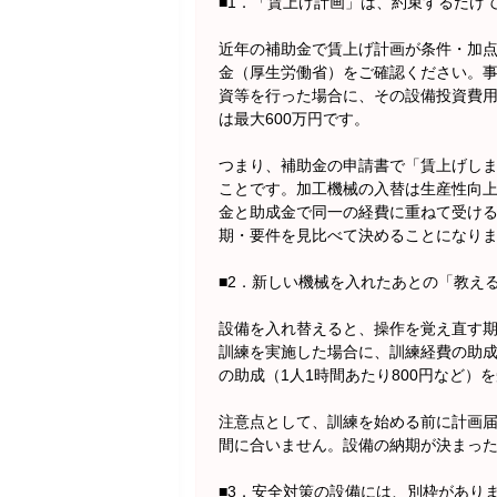
■1．「賃上げ計画」は、約束するだけ
近年の補助金で賃上げ計画が条件・加
金（厚生労働省）をご確認ください。
資等を行った場合に、その設備投資費
は最大600万円です。
つまり、補助金の申請書で「賃上げし
ことです。加工機械の入替は生産性向
金と助成金で同一の経費に重ねて受け
期・要件を見比べて決めることになり
■2．新しい機械を入れたあとの「教え
設備を入れ替えると、操作を覚え直す
訓練を実施した場合に、訓練経費の助成
の助成（1人1時間あたり800円など）
注意点として、訓練を始める前に計画
間に合いません。設備の納期が決まっ
■3．安全対策の設備には、別枠があり