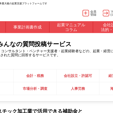
日本最大級の起業支援プラットフォームです
会員
登録
(
起業マニュアル
会社
事業計画書作成
コラム
法的・
るみんなの質問投稿サービス
・コンサルタント・ベンチャー支援者・起業経験者などの、起業・経営
稿された質問に回答するサービスです。
会計・税務
会社設立・許認可
経
市場分析・調査
人事労務
スチック加工業で活用できる補助金と