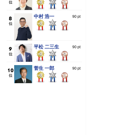
0
0
1
中村 浩一
90 pt
0
0
1
平松 二三生
90 pt
0
0
0
菅生 一郎
90 pt
0
0
1