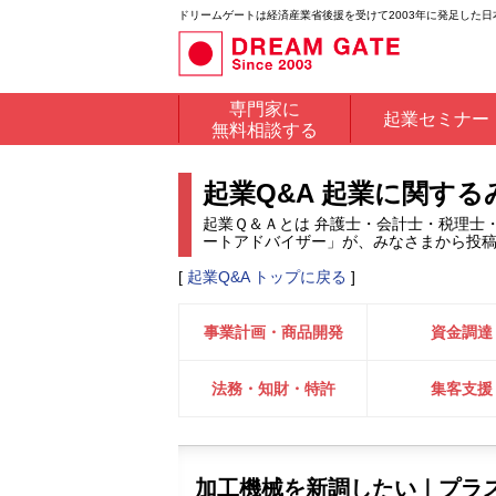
ドリームゲートは経済産業省後援を受けて2003年に発足した
専門家に
起業セミナー
無料相談する
起業Q&A 起業に関す
起業Ｑ＆Ａとは 弁護士・会計士・税理士
ートアドバイザー」が、みなさまから投
[
起業Q&A トップに戻る
]
事業計画・商品開発
資金調達
法務・知財・特許
集客支援
加工機械を新調したい｜プラ