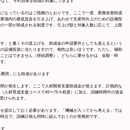
でなく、それ自体を助成の対象にできます
点になっているのはご指摘のとおりです。ここで一度、業務改善助成
事業場内の最低賃金を引き上げ、あわせて生産性向上のための設備投
用の一部が助成される制度です。引上げ額と対象人数に応じて、上限
ます」と書くその賃上げを、助成金の申請要件としても使えるという
上の設備投資に当たりますので、相性は良いほうです。ただし、補助
ることはできません（併給調整）。どちらに乗せるかは、金額・時
ます。
る費用」にも助成があります
期間が発生します。ここで人材開発支援助成金が使えます。計画的な
（人材育成支援コースで45〜75％程度）に加え、訓練時間中の賃金
を受けられます。
届を提出しておく必要があります。「機械が入ってから考える」では
た時点で、訓練計画も同時に組んでおくのが実務的です。
ます