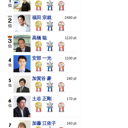
1
3
11
福田 宗就
2480 pt
0
0
9
高橋 聡
1120 pt
0
0
7
安部 一光
1100 pt
0
0
7
加賀谷 豪
180 pt
0
0
2
土谷 正剛
170 pt
0
0
2
加藤 江依子
160 pt