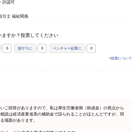
・許認可
取引士 福祉関係
いますか？投票してください
0
脱サラに
0
ベンチャー起業に
0
>投票について
しいご回答がありますので、私は厚生労働省側（助成金）の視点から
ご相談は経済産業省系の補助金で語られることがほとんどですが、同
出る場面があります。