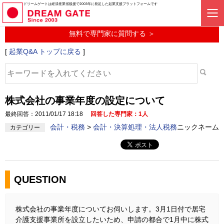
起業に関するみんなの質問投稿サービス
ドリームゲートは経済産業省後援で2003年に発足した起業支援プラットフォームです
起業Q&A
無料で専門家に質問する ＞
[
起業Q&A トップに戻る
]
株式会社の事業年度の設定について
最終回答：2011/01/17 18:18
回答した専門家：1人
会計・税務
>
会計・決算処理・法人税務
ニックネーム
カテゴリー
QUESTION
株式会社の事業年度についてお伺いします。3月1日付で居宅
介護支援事業所を設立したいため、申請の都合で1月中に株式