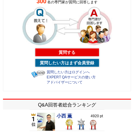
300
名の専門家が質問に回答します
質問する
質問したい方はまず会員登録
質問したい方はログインへ
EXPERT QAサービスの使い方
アドバイザーについて
Q&A回答者総合ランキング
小西 薫
4920 pt
1
3
11