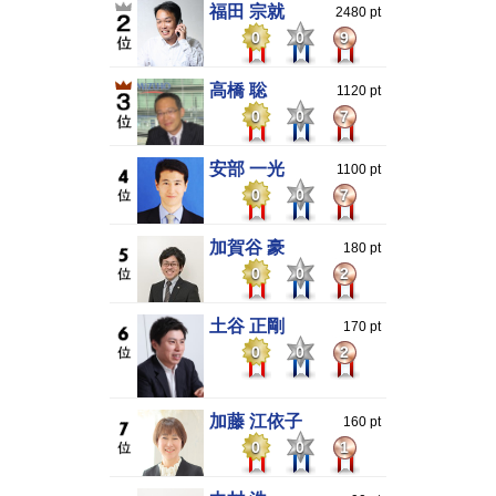
福田 宗就
2480 pt
0
0
9
高橋 聡
1120 pt
0
0
7
安部 一光
1100 pt
0
0
7
加賀谷 豪
180 pt
0
0
2
土谷 正剛
170 pt
0
0
2
加藤 江依子
160 pt
0
0
1