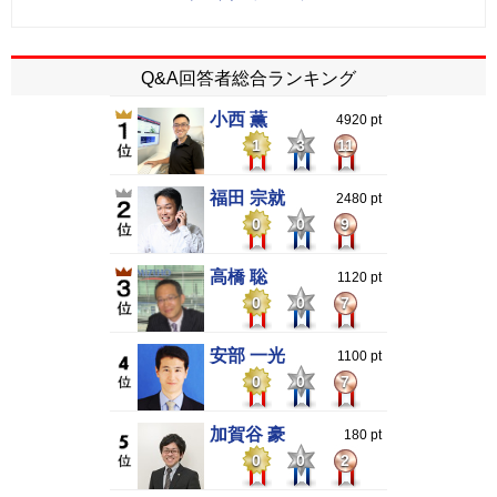
Q&A回答者総合ランキング
小西 薫
4920 pt
1
3
11
福田 宗就
2480 pt
0
0
9
高橋 聡
1120 pt
0
0
7
安部 一光
1100 pt
0
0
7
加賀谷 豪
180 pt
0
0
2