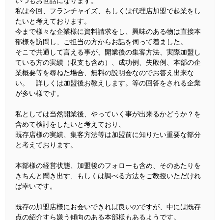
いつもお世話になります。
私は今回、フランチャイズ、もしくは代理店加盟で起業をし
たいと考えております。
今まで様々な企業様に資料請求をし、興味のある物は直接本
部様を訪問し、ご担当の方からお話を伺って着ました。
そこで共通して言える事が、開業後の集客方法、実際加盟し
ている方の実績（収支も含め）、成功例、失敗例、本部の企
業概要等を尋ねた場合、無料の説明会なのでお答え出来な
い。 詳しくは加盟後お教えします。等の回答をされる企業
が多い様です。
私としては当然開業後、やっていく事が出来るかどうか？を
含めて検討をしたいと考えており、
既存店様の実績、集客方法等は加盟前に知りたい重要な部分
と考えております。
本部様の経営状態、加盟後のフォローも含め、そのあたりを
きちんと聞き出す、もしくは調べる方法をご教授いただけれ
ば幸いです。
既存の加盟店様にお会いできれば良いのですが、中には既存
点の紹介すら嫌う傾向のある本部様もあるようです。