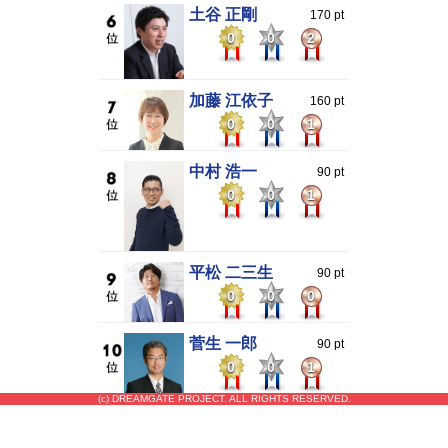
土谷 正剛
170 pt
0
0
2
加藤 江依子
160 pt
0
0
1
中村 浩一
90 pt
0
0
1
平松 二三生
90 pt
0
0
0
菅生 一郎
90 pt
0
0
1
(c) DREAMGATE PROJECT. ALL RIGHTS RESERVED.