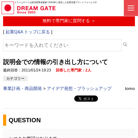
起業に関するみんなの質問投稿サービス
ドリームゲートは経済産業省後援で2003年に発足した起業支援プラットフォームです
起業Q&A
無料で専門家に質問する ＞
[
起業Q&A トップに戻る
]
説明会での情報の引き出し方について
最終回答：2011/01/24 19:23
回答した専門家：2人
カテゴリー
事業計画・商品開発
>
アイデア発想・ブラッシュアップ
tomo
QUESTION