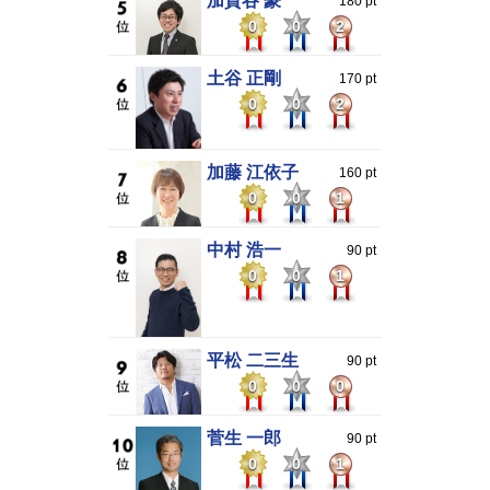
加賀谷 豪
180 pt
0
0
2
土谷 正剛
170 pt
0
0
2
加藤 江依子
160 pt
0
0
1
中村 浩一
90 pt
0
0
1
平松 二三生
90 pt
0
0
0
菅生 一郎
90 pt
0
0
1