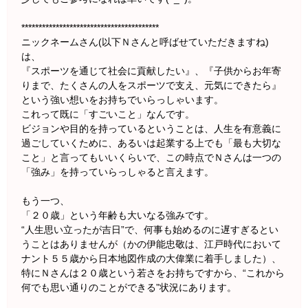
****************************************
ニックネームさん(以下Ｎさんと呼ばせていただきますね)
は、
『スポーツを通じて社会に貢献したい』、『子供からお年寄
りまで、たくさんの人をスポーツで支え、元気にできたら』
という強い想いをお持ちでいらっしゃいます。
これって既に「すごいこと」なんです。
ビジョンや目的を持っているということは、人生を有意義に
過ごしていくために、あるいは起業する上でも「最も大切な
こと」と言ってもいいくらいで、この時点でＮさんは一つの
「強み」を持っていらっしゃると言えます。
もう一つ、
「２０歳」という年齢も大いなる強みです。
“人生思い立ったが吉日”で、何事も始めるのに遅すぎるとい
うことはありませんが（かの伊能忠敬は、江戸時代において
ナント５５歳から日本地図作成の大偉業に着手しました）、
特にＮさんは２０歳という若さをお持ちですから、“これから
何でも思い通りのことができる”状況にあります。