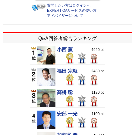
質問したい方はログインへ
EXPERT QAサービスの使い方
アドバイザーについて
Q&A回答者総合ランキング
小西 薫
4920 pt
1
3
11
福田 宗就
2480 pt
0
0
9
高橋 聡
1120 pt
0
0
7
安部 一光
1100 pt
0
0
7