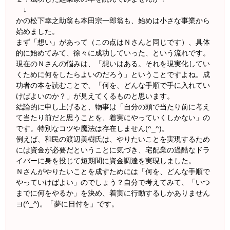
↓
かの松下幸之助翁も本田宗一郎翁も、始めは小さな事業から
始めました。
まず「想い」があって（この点はＮさんと同じです）、具体
的に始めてみて、徐々に成功していった、という流れです。
現在のＮさんの悩みは、「想いはある。それを現実化してい
くために何をしたらよいのだろう」ということですよね。成
功者の本を読むことで、「何を、どんな手順で手に入れてい
けばよいのか？」が見えてくるものと思います。
結論的に申し上げると、物事は「自分の頭で当たり前に考え
て当たり前だと思うことを、着実にやっていくしかない」の
です。特別なコツや魔法は存在しません(^_^)。
例えば、和民の渡辺美樹氏は、やりたいことを実現するため
には資金が必要だということに気づき、宅配業の過酷なドラ
イバーに身を投じて短期間に資金調達を実現しました。
Ｎさんがやりたいことを成すためには「何を、どんな手順で
やっていけばよい」のでしょう？自分で考えてみて、「いつ
までに何をやるか」を決め、着実に行動するしかありません
ヨ(^_^)。「夢に日付を」です。