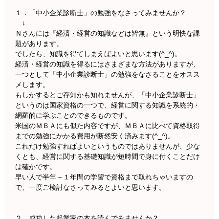
１．「中小企業診断士」の勉強をなさってみませんか？
↓
Ｎさんには『経済・経営の知識などは皆無』という明快な課
題があります。
でしたら、知識を得てしまえばよいと思います(^_^)。
経済・経営の知識を得るにはさまざまな方法がありますが、
一つとして「中小企業診断士」の勉強をなさることをオスス
メします。
もしかするとご存知かも知れませんが、「中小企業診断士」
というのは国家資格の一つで、経営に関する知識を系統的・
網羅的に学ぶことのできるものです。
米国のＭＢＡにも似た内容ですが、ＭＢＡに比べて資格取得
までの勉強にかかる費用が断然安く済みます(^_^)。
これだけ勉強すればよいというものではありませんが、少な
くとも、経営に関する基礎知識が短時間で身に付くことだけ
は確かです。
早い人で半年～１年間の学習で資格まで取れちゃいますの
で、一度ご検討なさってみるとよいと思います。
２．成功した起業家の本を読んでみませんか？