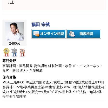
以上
福田 宗就
2480pt
0
0
9
専門分野
事業計画・商品開発 資金調達 経営計画・改善 IT・インターネット
集客・販路拡大・営業戦略
保有資格
MBA 上級IPOﾌﾟﾛ/公認内部監査人/税理士(簿,財)/建設業経理士/ｱﾅﾘｽﾄ
会員補/FP2級/事業再生士補/衛生管理士/ﾒﾝﾍﾙⅡ種/個人情報保護士/初
級ｼｽｱﾄﾞ/診断士1次/販売士1級/ﾋﾞｼﾞ著作権上級/ﾋﾞｼﾞ法務・知財2級/
食品衛生管理者