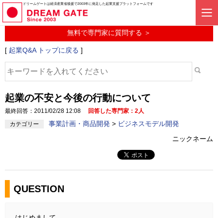
起業に関するみんなの質問投稿サービス
ドリームゲートは経済産業省後援で2003年に発足した起業支援プラットフォームです
起業Q&A
無料で専門家に質問する ＞
[
起業Q&A トップに戻る
]
起業の不安と今後の行動について
最終回答：2011/02/28 12:08
回答した専門家：2人
事業計画・商品開発
>
ビジネスモデル開発
カテゴリー
ニックネーム
QUESTION
はじめまして。