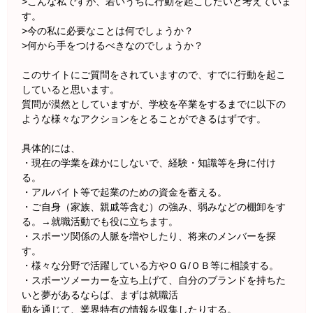
>こんな私ですが、若いうちに行動を起こしたいと考えていま
す。
>今の私に必要なことは何でしょうか？
>何から手をつけるべきなのでしょうか？
このサイトにご質問をされていますので、すでに行動を起こ
していると思います。
質問が漠然としていますが、学校を卒業をするまでに以下の
ような様々なアクションをとることができるはずです。
具体的には、
・現在の学業を疎かにしないで、経験・知識等を身に付け
る。
・アルバイト等で起業のための資金を蓄える。
・ご自身（家族、親戚等含む）の強み、弱みなどの棚卸をす
る。→就職活動でも役に立ちます。
・スポーツ関係の人脈を増やしたり、将来のメンバーを探
す。
・様々な分野で活躍している方やＯＧ/ＯＢ等に相談する。
・スポーツメーカーを立ち上げて、自分のブランドを持ちた
いと夢があるならば、まずは就職活
動を通じて、業界特有の情報を収集したりする。