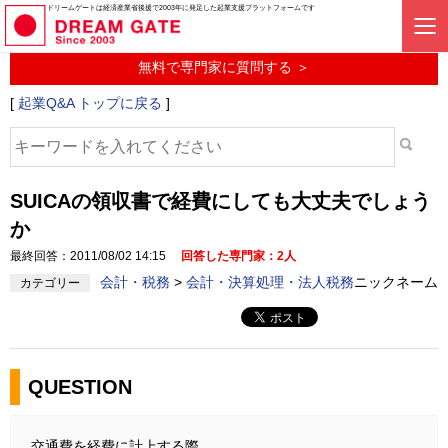
起業に関するみんなの質問投稿サービス
ドリームゲートは経済産業省後援で2003年に発足した起業支援プラットフォームです
起業Q&A
無料で専門家に質問する ＞
[
起業Q&A トップに戻る
]
SUICAの領収書で経費にしても大丈夫でしょう
か
最終回答：2011/08/02 14:15
回答した専門家：2人
会計・税務
>
会計・決算処理・法人税務
ニックネーム
カテゴリー
QUESTION
交通費を経費に計上する際、