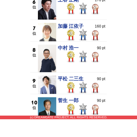
0
0
2
加藤 江依子
160 pt
0
0
1
中村 浩一
90 pt
0
0
1
平松 二三生
90 pt
0
0
0
菅生 一郎
90 pt
0
0
1
(c) DREAMGATE PROJECT. ALL RIGHTS RESERVED.