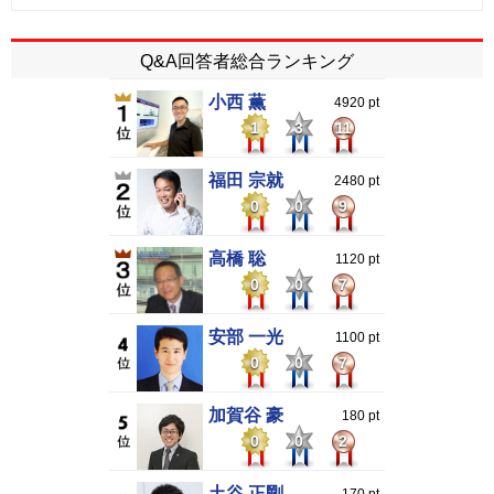
Q&A回答者総合ランキング
小西 薫
4920 pt
1
3
11
福田 宗就
2480 pt
0
0
9
高橋 聡
1120 pt
0
0
7
安部 一光
1100 pt
0
0
7
加賀谷 豪
180 pt
0
0
2
土谷 正剛
170 pt