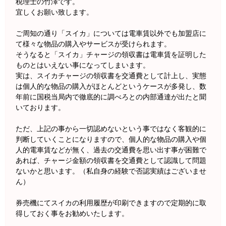
税理士の竹澤です。
宜しくお願い致します。
ご周知の通り「スイカ」については電車賃以外でも加盟店に
て様々な物品の購入やサービスが受けられます。
そうなると「スイカ」チャージの領収書は電車賃を証明した
ものとはいえない事になってしまいます。
実は、スイカチャージの領収書を交通費として計上し、実態
は個人的な物品の購入がほとんどというケースが多発し、数
年前に国税当局内で徹底的に調べろとの内部通達が出たと聞
いております。
ただ、上記の事から一切認めないという事ではなく客観的に
判断していくことになりますので、個人的な物品の購入や個
人的電車賃などが無く、過去の交通費を思い出す事が困難で
あれば、チャージ金額の領収書を交通費として認識して問題
ないかと思います。（私自身の経験で否認実績はございませ
ん）
券売機にてスイカの利用履歴が印刷できますので定期的に取
得しておく事をお勧めいたします。