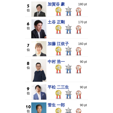
加賀谷 豪
180 pt
0
0
2
土谷 正剛
170 pt
0
0
2
加藤 江依子
160 pt
0
0
1
中村 浩一
90 pt
0
0
1
平松 二三生
90 pt
0
0
0
菅生 一郎
90 pt
0
0
1