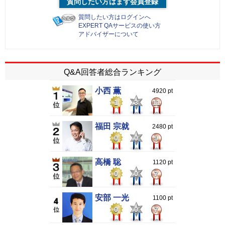
質問したい方はまず会員登録
質問したい方はログインへ
EXPERT QAサービスの使い方
アドバイザーについて
Q&A回答者総合ランキング
小西 薫
4920 pt
1
3
11
福田 宗就
2480 pt
0
0
9
高橋 聡
1120 pt
0
0
7
安部 一光
1100 pt
0
0
7