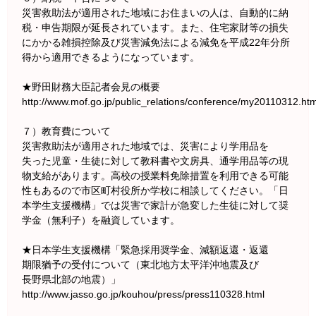
災害救助法が適用された地域にお住まいの人は、自動的に納
税・申告期限が延長されています。また、住宅家財等の損失
にかかる雑損控除及び災害減免法による減免を平成22年分所
得から適用できるようになっています。
★野田財務大臣記者会見の概要
http://www.mof.go.jp/public_relations/conference/my20110312.ht
７）教育費について
災害救助法が適用された地域では、災害により学用品を
失った児童・生徒に対して教科書や文房具、通学用品等の現
物支給があります。高校の授業料免除措置を利用できる可能
性もあるので市区町村役所か学校に相談してください。「日
本学生支援機構」では災害で家計が急変した生徒に対して奨
学金（無利子）を融資しています。
★日本学生支援機構「緊急採用奨学金、減額返還・返還
期限猶予の受付について（東北地方太平洋沖地震及び
長野県北部の地震）」
http://www.jasso.go.jp/kouhou/press/press110328.html