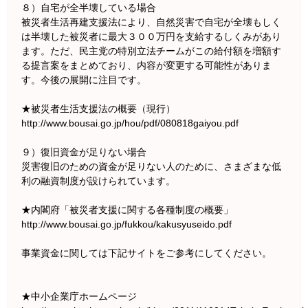
８）自宅が全半壊している場合
被災者生活再建支援法により、自然災害で自宅が全壊もしく
は半壊した被災者に最大３００万円を支給するしくみがあり
ます。ただ、民主党の特別立法チームがこの給付額を増額す
る提言案をまとめており、内容が変更する可能性がありま
す。今後の展開に注目です。
★被災者生活支援法の概要（現行）
http://www.bousai.go.jp/hou/pdf/080818gaiyou.pdf
９）復旧資金が足りない場合
災害復旧のための資金が足りない人のために、さまざまな低
利の融資制度が設けられています。
★内閣府「被災者支援に関する各種制度の概要」
http://www.bousai.go.jp/fukkou/kakusyuseido.pdf
事業資金に関しては下記サイトをご参考にしてください。
★中小企業庁ホームページ