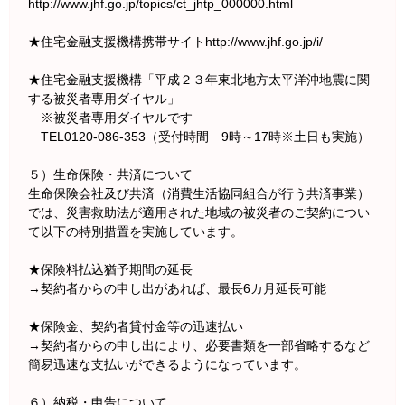
http://www.jhf.go.jp/topics/ct_jhtp_000000.html
★住宅金融支援機構携帯サイトhttp://www.jhf.go.jp/i/
★住宅金融支援機構「平成２３年東北地方太平洋沖地震に関
する被災者専用ダイヤル」
※被災者専用ダイヤルです
TEL0120-086-353（受付時間 9時～17時※土日も実施）
５）生命保険・共済について
生命保険会社及び共済（消費生活協同組合が行う共済事業）
では、災害救助法が適用された地域の被災者のご契約につい
て以下の特別措置を実施しています。
★保険料払込猶予期間の延長
→契約者からの申し出があれば、最長6カ月延長可能
★保険金、契約者貸付金等の迅速払い
→契約者からの申し出により、必要書類を一部省略するなど
簡易迅速な支払いができるようになっています。
６）納税・申告について