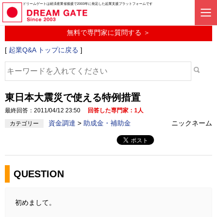
起業に関するみんなの質問投稿サービス
ドリームゲートは経済産業省後援で2003年に発足した起業支援プラットフォームです
起業Q&A
無料で専門家に質問する ＞
[
起業Q&A トップに戻る
]
東日本大震災で使える特例措置
最終回答：2011/04/12 23:50
回答した専門家：1人
資金調達
>
助成金・補助金
ニックネーム
カテゴリー
QUESTION
初めまして。