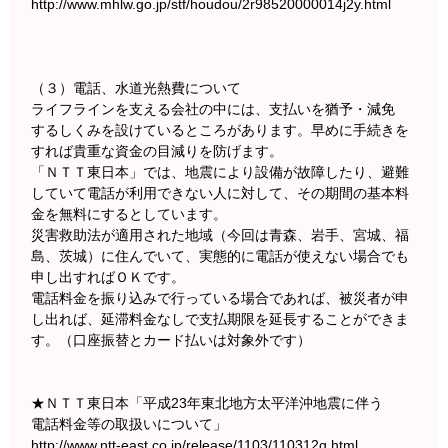
http://www.mhlw.go.jp/stf/houdou/2r98520000014j2y.html
（３）電話、水道光熱費について
ライフラインを支える会社の中には、支払いを猶予・減免
するしくみを設けているところがあります。早めに手続きを
すれば貴重な資金の目減りを防げます。
「ＮＴＴ東日本」では、地震により設備が故障したり、避難
していて電話が利用できない人に対して、その期間の基本料
金を無料にするとしています。
災害救助法が適用された地域（今回は青森、岩手、宮城、福
島、茨城）に住んでいて、実態的に電話が使えない場合でも
申し出すればＯＫです。
電話料金を振り込みで行っている場合であれば、被災者が申
し出れば、延滞料金なしで支払期限を延長することができま
す。（口座振替とカード払いは対象外です）
★ＮＴＴ東日本「平成23年東北地方太平洋沖地震に伴う
電話料金等の取扱いについて」
http://www.ntt-east.co.jp/release/1103/110312g.html