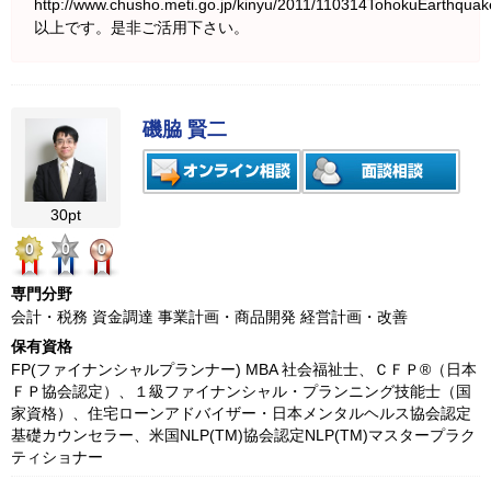
http://www.chusho.meti.go.jp/kinyu/2011/110314TohokuEarthquak
以上です。是非ご活用下さい。
磯脇 賢二
30pt
0
0
0
専門分野
会計・税務 資金調達 事業計画・商品開発 経営計画・改善
保有資格
FP(ファイナンシャルプランナー) MBA 社会福祉士、ＣＦＰ®（日本
ＦＰ協会認定）、１級ファイナンシャル・プランニング技能士（国
家資格）、住宅ローンアドバイザー・日本メンタルヘルス協会認定
基礎カウンセラー、米国NLP(TM)協会認定NLP(TM)マスタープラク
ティショナー