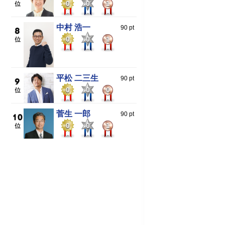
0
0
1
中村 浩一
90 pt
0
0
1
平松 二三生
90 pt
0
0
0
菅生 一郎
90 pt
0
0
1