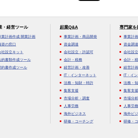
業・経営ツール
起業Q&A
専門家を
事業計画作成 開業計画
事業計画・商品開発
事業計
融資の窓口
資金調達
資金調
会社設立キット
会社設立・許認可
会社設
法的書類作成ツール
会計・税務
会計・
契約書作成ツール
経営計画・改善
経営計
IT・インターネット
IT・イ
法務・知財・特許
法務・
集客支援
集客支
市場分析・調査
市場分
人事労務
人事労
海外ビジネス
海外ビ
研修・コーチング
研修・