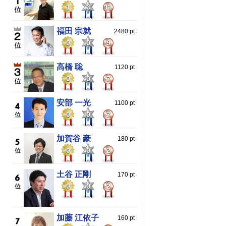
1
3
11
福田 宗就
2480 pt
0
0
9
高橋 聡
1120 pt
0
0
7
安部 一光
1100 pt
0
0
7
加賀谷 豪
180 pt
0
0
2
土谷 正剛
170 pt
0
0
2
加藤 江依子
160 pt