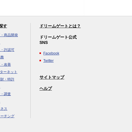
探す
ドリームゲートとは？
画・商品開発
ドリームゲート公式
SNS
達
立・許認可
Facebook
税務
Twitter
画・改善
ンターネット
サイトマップ
知財・特許
援
ヘルプ
析・調査
務
ジネス
コーチング