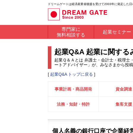
ドリームゲートは経済産業省後援を受けて2003年に発足した
専門家に
起業セミナー
無料相談する
起業Q&A 起業に関す
起業Ｑ＆Ａとは 弁護士・会計士・税理士
ートアドバイザー」が、みなさまから投
[
起業Q&A トップに戻る
]
事業計画・商品開発
資金調達
法務・知財・特許
集客支援
個人名義の銀行口座で企業経