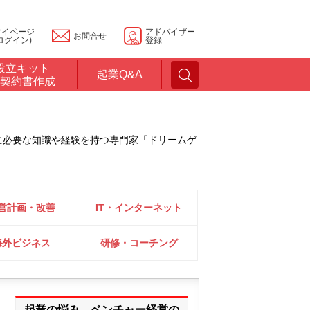
マイページ
アドバイザー
お問合せ
ログイン)
登録
設立キット
起業Q&A
契約書作成
に必要な知識や経験を持つ専門家「ドリームゲ
営計画・改善
IT・インターネット
海外ビジネス
研修・コーチング
起業の悩み、ベンチャー経営の