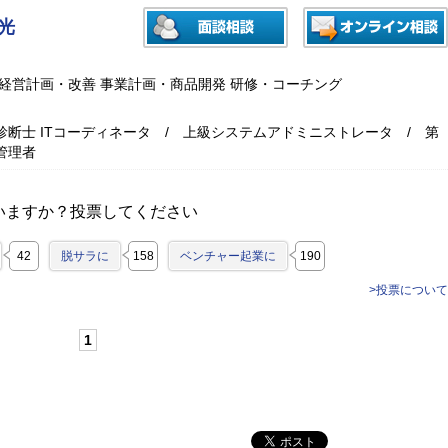
光
 経営計画・改善 事業計画・商品開発 研修・コーチング
診断士 ITコーディネータ / 上級システムアドミニストレータ / 第
管理者
いますか？投票してください
42
脱サラに
158
ベンチャー起業に
190
>投票について
1