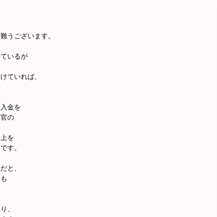
有難うございます。
しているが
付けていれば、
出入金を
査官の
計上を
らです。
義だと、
様も
はり、