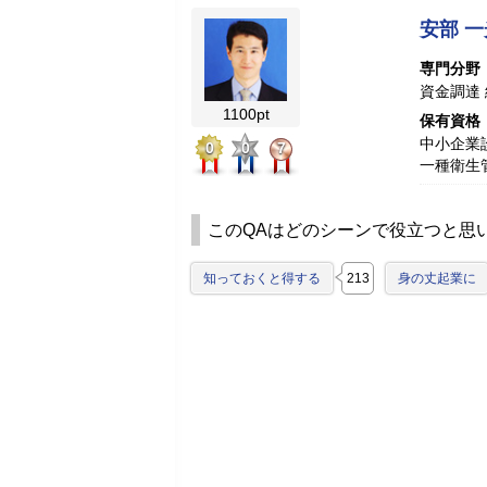
安部 一
専門分野
資金調達
1100pt
保有資格
中小企業
0
0
7
一種衛生
このQAはどのシーンで役立つと思
知っておくと得する
213
身の丈起業に