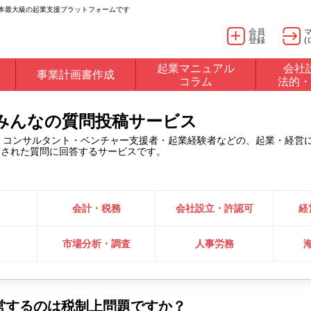
日本最大級の起業支援プラットフォームです
会員
登録
(
起業マニュアル
会社
事業計画書作成
コラム
法的・
るみんなの質問投稿サービス
・コンサルタント・ベンチャー支援者・起業経験者などの、起業・経営
稿された質問に回答するサービスです。
会計・税務
会社設立・許認可
経
市場分析・調査
人事労務
営するのは税制上問題ですか？