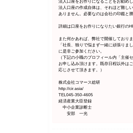
法人口座をお作りになることをお勧め
法人口座の作成自体は、それほど難し
ありません。必要なのは会社の印鑑と
詳細は口座をお作りになりたい銀行のH
また何かあれば、弊社で開催しており
「社長、独りで悩まず一緒に頑張りま
に是非ご参加ください。
（下記の小職のプロフィール内「主催
お申し込み頂けます。既存日程以外は
応じさせて頂きます。）
株式会社コマース総研
http://cir.asia/
TEL045-350-4605
経済産業大臣登録
中小企業診断士
安部 一光