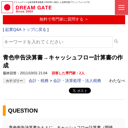
起業に関するみんなの質問投稿サービス
ドリームゲートは経済産業省後援で2003年に発足した起業支援プラットフォームです
起業Q&A
無料で専門家に質問する ＞
[
起業Q&A トップに戻る
]
青色申告決算書→キャッシュフロー計算書の作
成
最終回答：2011/10/31 21:04
回答した専門家：2人
会計・税務
>
会計・決算処理・法人税務
わたなべ
カテゴリー
QUESTION
青色申告決算書をもとに、キャッシュフロー計算書（間接