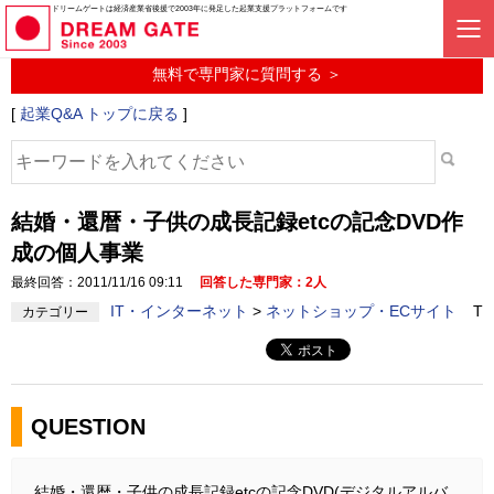
起業に関するみんなの質問投稿サービス
ドリームゲートは経済産業省後援で2003年に発足した起業支援プラットフォームです
起業Q&A
無料で専門家に質問する ＞
[
起業Q&A トップに戻る
]
結婚・還暦・子供の成長記録etcの記念DVD作
成の個人事業
最終回答：2011/11/16 09:11
回答した専門家：2人
IT・インターネット
>
ネットショップ・ECサイト
T
カテゴリー
QUESTION
結婚・還暦・子供の成長記録etcの記念DVD(デジタルアルバ