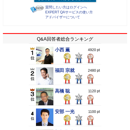
質問したい方はログインへ
EXPERT QAサービスの使い方
アドバイザーについて
Q&A回答者総合ランキング
小西 薫
4920 pt
1
3
11
福田 宗就
2480 pt
0
0
9
高橋 聡
1120 pt
0
0
7
安部 一光
1100 pt
0
0
7