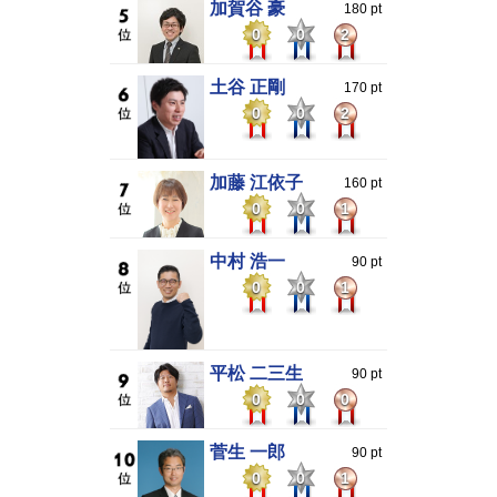
加賀谷 豪
180 pt
0
0
2
土谷 正剛
170 pt
0
0
2
加藤 江依子
160 pt
0
0
1
中村 浩一
90 pt
0
0
1
平松 二三生
90 pt
0
0
0
菅生 一郎
90 pt
0
0
1