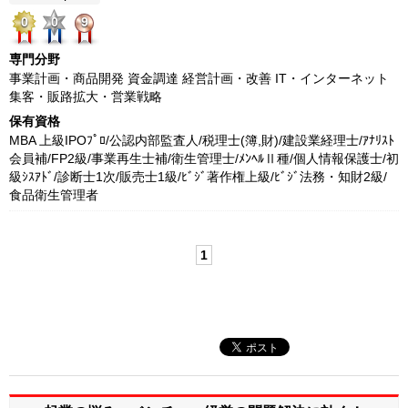
0
0
9
専門分野
事業計画・商品開発 資金調達 経営計画・改善 IT・インターネット
集客・販路拡大・営業戦略
保有資格
MBA 上級IPOﾌﾟﾛ/公認内部監査人/税理士(簿,財)/建設業経理士/ｱﾅﾘｽﾄ
会員補/FP2級/事業再生士補/衛生管理士/ﾒﾝﾍﾙⅡ種/個人情報保護士/初
級ｼｽｱﾄﾞ/診断士1次/販売士1級/ﾋﾞｼﾞ著作権上級/ﾋﾞｼﾞ法務・知財2級/
食品衛生管理者
1