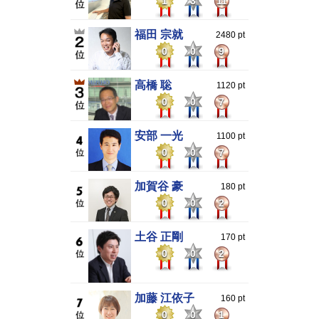
1
3
11
福田 宗就
2480 pt
0
0
9
高橋 聡
1120 pt
0
0
7
安部 一光
1100 pt
0
0
7
加賀谷 豪
180 pt
0
0
2
土谷 正剛
170 pt
0
0
2
加藤 江依子
160 pt
0
0
1