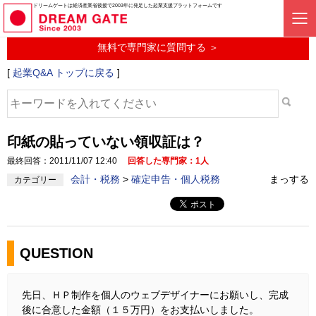
起業に関するみんなの質問投稿サービス
ドリームゲートは経済産業省後援で2003年に発足した起業支援プラットフォームです
起業Q&A
無料で専門家に質問する ＞
[
起業Q&A トップに戻る
]
印紙の貼っていない領収証は？
最終回答：2011/11/07 12:40
回答した専門家：1人
会計・税務
>
確定申告・個人税務
まっする
カテゴリー
QUESTION
先日、ＨＰ制作を個人のウェブデザイナーにお願いし、完成
後に合意した金額（１５万円）をお支払いしました。