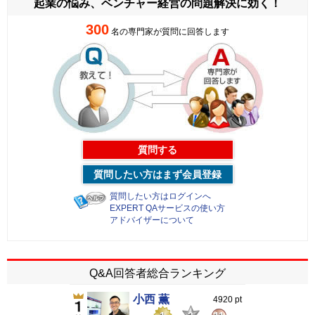
起業の悩み、ベンチャー経営の
問題解決に効く！
300
名の専門家が質問に回答します
質問する
質問したい方はまず会員登録
質問したい方はログインへ
EXPERT QAサービスの使い方
アドバイザーについて
Q&A回答者総合ランキング
小西 薫
4920 pt