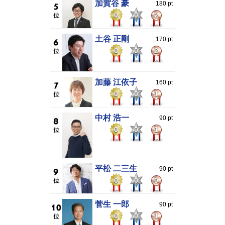
加賀谷 豪
180 pt
0
0
2
土谷 正剛
170 pt
0
0
2
加藤 江依子
160 pt
0
0
1
中村 浩一
90 pt
0
0
1
平松 二三生
90 pt
0
0
0
菅生 一郎
90 pt
0
0
1