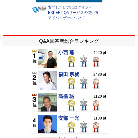
質問したい方はログインへ
EXPERT QAサービスの使い方
アドバイザーについて
Q&A回答者総合ランキング
小西 薫
4920 pt
1
3
11
福田 宗就
2480 pt
0
0
9
高橋 聡
1120 pt
0
0
7
安部 一光
1100 pt
0
0
7