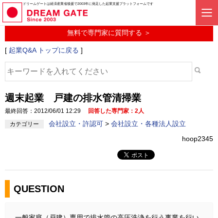
起業に関するみんなの質問投稿サービス
ドリームゲートは経済産業省後援で2003年に発足した起業支援プラットフォームです
起業Q&A
無料で専門家に質問する ＞
[
起業Q&A トップに戻る
]
週末起業 戸建の排水管清掃業
最終回答：2012/06/01 12:29
回答した専門家：2人
会社設立・許認可
>
会社設立・各種法人設立
カテゴリー
hoop2345
QUESTION
一般家庭（戸建）専用で排水管の高圧洗浄を行う事業を行い