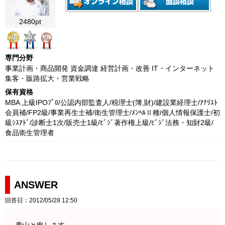
2480pt
0
0
9
専門分野
事業計画・商品開発 資金調達 経営計画・改善 IT・インターネット
集客・販路拡大・営業戦略
保有資格
MBA 上級IPOﾌﾟﾛ/公認内部監査人/税理士(簿,財)/建設業経理士/ｱﾅﾘｽﾄ
会員補/FP2級/事業再生士補/衛生管理士/ﾒﾝﾍﾙⅡ種/個人情報保護士/初
級ｼｽｱﾄﾞ/診断士1次/販売士1級/ﾋﾞｼﾞ著作権上級/ﾋﾞｼﾞ法務・知財2級/
食品衛生管理者
ANSWER
回答日：2012/05/28 12:50