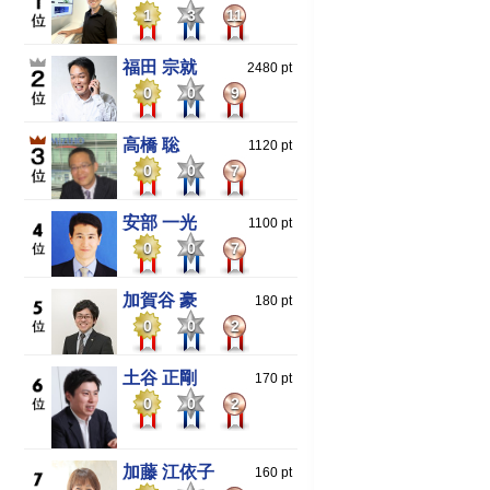
1
3
11
福田 宗就
2480 pt
0
0
9
高橋 聡
1120 pt
0
0
7
安部 一光
1100 pt
0
0
7
加賀谷 豪
180 pt
0
0
2
土谷 正剛
170 pt
0
0
2
加藤 江依子
160 pt