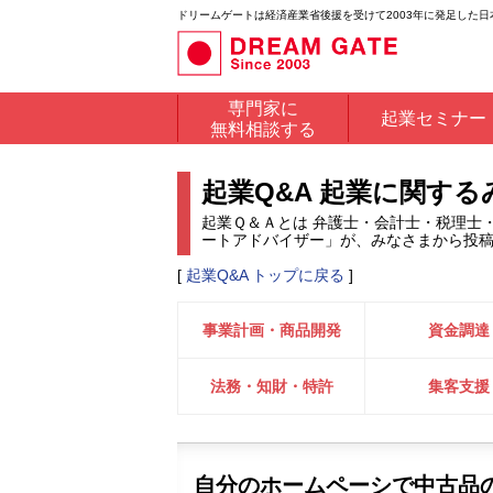
ドリームゲートは経済産業省後援を受けて2003年に発足した
専門家に
起業セミナー
無料相談する
起業Q&A 起業に関す
起業Ｑ＆Ａとは 弁護士・会計士・税理士
ートアドバイザー」が、みなさまから投
[
起業Q&A トップに戻る
]
事業計画・商品開発
資金調達
法務・知財・特許
集客支援
自分のホームペーシで中古品