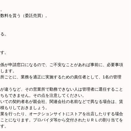
る。
手数料を貰う（委託売買）。
売る。
です。
犯係が申請窓口になるので、ご不安なことがあれば事前に、必要事項
めします。
所ごとに、業務を適正に実施するための責任者として、1名の管理
地が違うなど、その営業所で勤務できない人は管理者に選任すること
持ちもできません。その点を注意してください。
ついての契約者名が親会社、関連会社の名前などで異なる場合は、賃
心積もりしておきましょう。
営業を行ったり、オークションサイトにストアを出店したりする場合
ることになります。プロバイダ等から交付されたＵＲＬの割り当てを
ます。