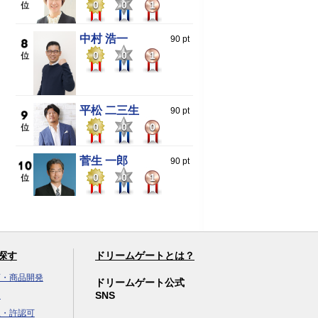
0
0
1
中村 浩一
90 pt
0
0
1
平松 二三生
90 pt
0
0
0
菅生 一郎
90 pt
0
0
1
探す
ドリームゲートとは？
画・商品開発
ドリームゲート公式
SNS
達
立・許認可