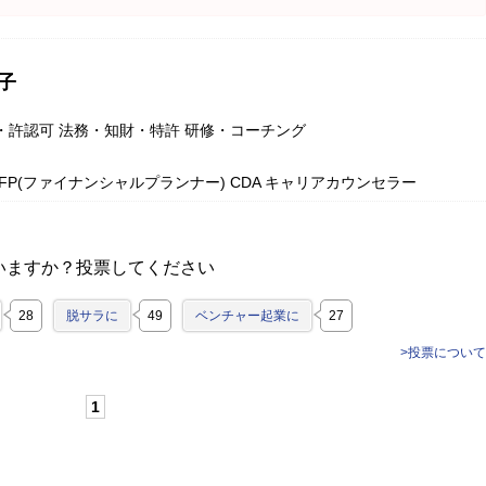
子
・許認可 法務・知財・特許 研修・コーチング
FP(ファイナンシャルプランナー) CDA キャリアカウンセラー
いますか？投票してください
28
脱サラに
49
ベンチャー起業に
27
>投票について
1