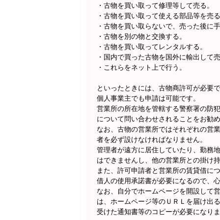
・古物を買い取って修理等して売る。
・古物を買い取って使える部品等を売
・古物を買い取らないで、売った後に
・古物を別の物と交換する。
・古物を買い取ってレンタルする。
・国内で買った古物を国外に輸出して
・これらをネット上で行う。
といったときには、古物商許可が必要
個人事業主でも申請は可能です。
営業所の所在地を管轄する警察署の防
について問い合わせされることをお勧
なお、古物の営業所ではそれぞれの営業
者を必ず設けなければなりません。
管理者が遠方に居住していたり、勤務
はできませんし、他の営業所との掛け
また、許可申請者と営業所の賃貸借に
借人の使用承諾書が必要になるので、
なお、自分でホームページを開設して
は、ホームページ等のＵＲＬを届け出
受けた通知書等のコピーが必要になり