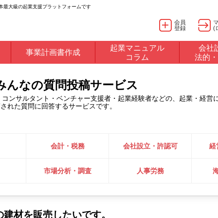
日本最大級の起業支援プラットフォームです
会員
登録
(
起業マニュアル
会社
事業計画書作成
コラム
法的・
るみんなの質問投稿サービス
・コンサルタント・ベンチャー支援者・起業経験者などの、起業・経営
稿された質問に回答するサービスです。
会計・税務
会社設立・許認可
経
市場分析・調査
人事労務
の建材を販売したいです。