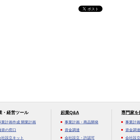
業・経営ツール
起業Q&A
専門家を
事業計画作成 開業計画
事業計画・商品開発
事業計
融資の窓口
資金調達
資金調
会社設立キット
会社設立・許認可
会社設