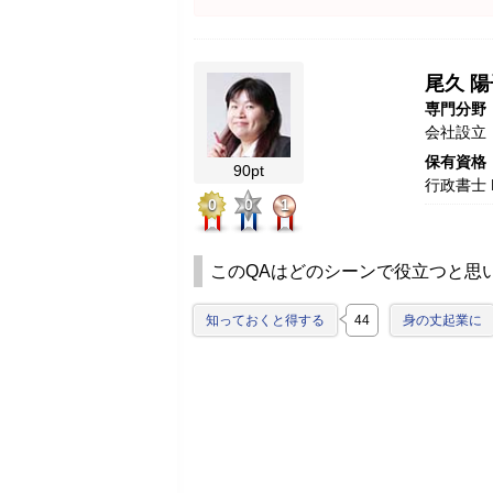
尾久 陽
専門分野
会社設立
保有資格
90pt
行政書士 
0
0
1
このQAはどのシーンで役立つと思
知っておくと得する
44
身の丈起業に