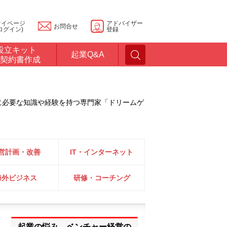
マイページ
アドバイザー
お問合せ
ログイン)
登録
設立キット
起業Q&A
契約書作成
に必要な知識や経験を持つ専門家「ドリームゲ
営計画・改善
IT・インターネット
海外ビジネス
研修・コーチング
起業の悩み、ベンチャー経営の