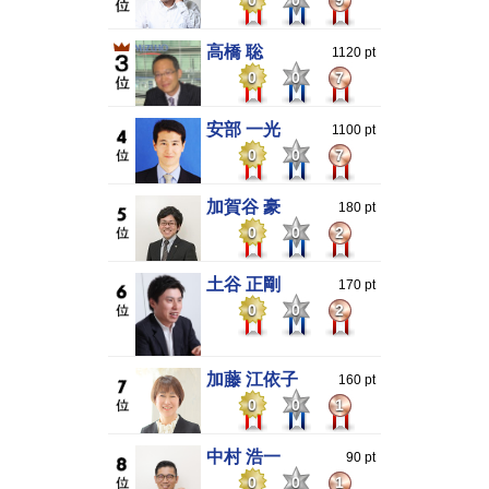
0
0
9
高橋 聡
1120 pt
0
0
7
安部 一光
1100 pt
0
0
7
加賀谷 豪
180 pt
0
0
2
土谷 正剛
170 pt
0
0
2
加藤 江依子
160 pt
0
0
1
中村 浩一
90 pt
0
0
1