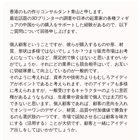
香港のもの作りコンサルタント青山と申します。
最近話題の3Dプリンターの調査や日本の起業家の各種フィギ
ュアの中国からの購入をサポートした経験があるので、以下
ご質問について回答申し上げます。
個人顧客ということですが、彼らが購入するものや形、材
質、形状は多様ではないでしょうか？つまり販売市場はお考
えになっているほど、限定的で狭くはないと思いますがいか
がでしょうか。それにどの業界にも競合相手はいて、お互い
に切磋琢磨して向上しているのが一般的です。
そのように考えれば、資本力や技術力よりもむしろアイディ
アがポイントであると考えられます。そのアイディアも多様
に考えられますが、一般受けするキャラクターのように意匠
権があるようなものは、生産量や資金面で個人では太刀打ち
できないと思います。個人顧客であれば、顧客の意向を入れ
てオンリーワンのデザイン、材質、品質や付加価値で勝負す
るのも選択肢の一つです。市場で認知させるには顧客を味方
にする（活用する）ことが大切です。顧客と一緒にアイディ
ア出しをしてはいかがでしょうか。