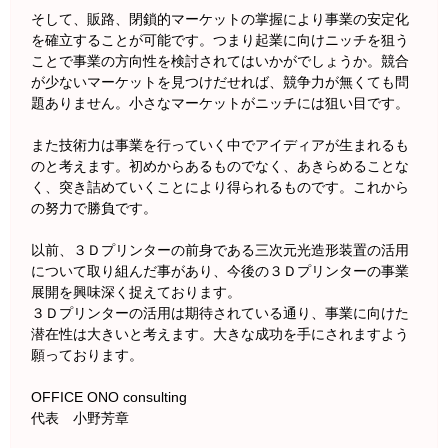
そして、販路、閉鎖的マーケットの掌握により事業の安定化
を確立することが可能です。つまり起業に向けニッチを狙う
ことで事業の方向性を検討されてはいかがでしょうか。競合
が少ないマーケットを見つけだせれば、競争力が無くても問
題ありません。小さなマーケットがニッチには狙い目です。
また技術力は事業を行っていく中でアイディアが生まれるも
のと考えます。初めからあるものでなく、あきらめることな
く、突き詰めていくことにより得られるものです。これから
の努力で勝負です。
以前、３Ｄプリンターの前身である三次元光造形装置の活用
について取り組んだ事があり、今後の３Ｄプリンターの事業
展開を興味深く捉えております。
３Ｄプリンターの活用は期待されている通り、事業に向けた
潜在性は大きいと考えます。大きな成功を手にされますよう
願っております。
OFFICE ONO consulting
代表 小野芳章