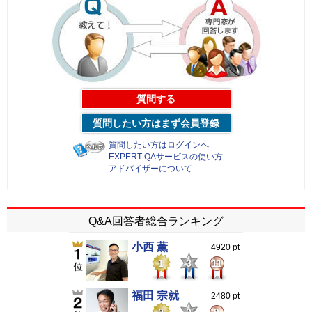
質問する
質問したい方はまず会員登録
質問したい方はログインへ
EXPERT QAサービスの使い方
アドバイザーについて
Q&A回答者総合ランキング
小西 薫
4920 pt
1
3
11
福田 宗就
2480 pt