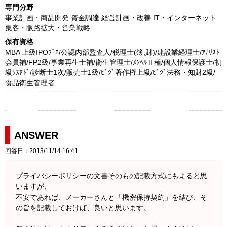
専門分野
事業計画・商品開発 資金調達 経営計画・改善 IT・インターネット
集客・販路拡大・営業戦略
保有資格
MBA 上級IPOﾌﾟﾛ/公認内部監査人/税理士(簿,財)/建設業経理士/ｱﾅﾘｽﾄ
会員補/FP2級/事業再生士補/衛生管理士/ﾒﾝﾍﾙⅡ種/個人情報保護士/初
級ｼｽｱﾄﾞ/診断士1次/販売士1級/ﾋﾞｼﾞ著作権上級/ﾋﾞｼﾞ法務・知財2級/
食品衛生管理者
ANSWER
回答日：2013/11/14 16:41
プライバシーポリシーの文書そのもの記載方式にもよると思
いますが、
不安であれば、メーカーさんと「機密保持契約」を結び、そ
の旨を記載しておけば、良いと思います。