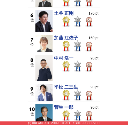
土谷 正剛
170 pt
0
0
2
加藤 江依子
160 pt
0
0
1
中村 浩一
90 pt
0
0
1
平松 二三生
90 pt
0
0
0
菅生 一郎
90 pt
0
0
1
(c) DREAMGATE PROJECT. ALL RIGHTS RESERVED.