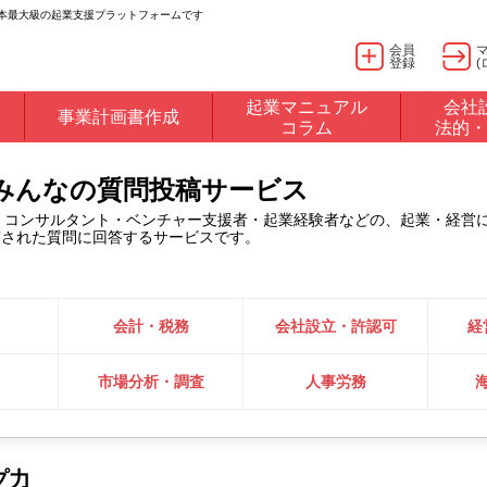
日本最大級の起業支援プラットフォームです
会員
登録
(
起業マニュアル
会社
事業計画書作成
コラム
法的・
るみんなの質問投稿サービス
・コンサルタント・ベンチャー支援者・起業経験者などの、起業・経営
稿された質問に回答するサービスです。
会計・税務
会社設立・許認可
経
市場分析・調査
人事労務
プ力