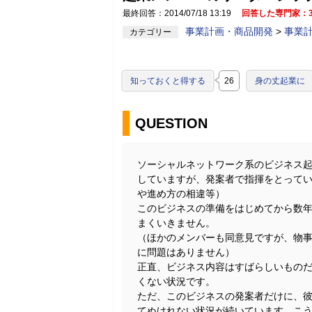
最終回答：2014/07/18 13:19
回答した専門家：
事業計画・商品開発
>
事業
カテゴリー
知っておくと得する
26
身の丈起業に
QUESTION
ソーシャルネットワーク系のビジネス
していますが、発案者で指揮をとって
や進め方の相違等）
このビジネスの準備をはじめてから数
まくいきません。
（ほかのメンバーも同意見ですが、物
に問題はありません）
正直、ビジネス内容はすばらしいもの
くない状況です。
ただ、このビジネスの発案者だけに、
てぬけれない状況が続いています。こ