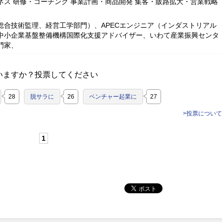
ネス 研修・コーチング 事業計画・商品開発 集客・販路拡大・営業戦略
総合技術監理、経営工学部門）、APECエンジニア（インダストリアル
中小企業基盤整備機構国際化支援アドバイザー、いわて産業振興センタ
門家、
いますか？投票してください
28
脱サラに
26
ベンチャー起業に
27
>投票について
1