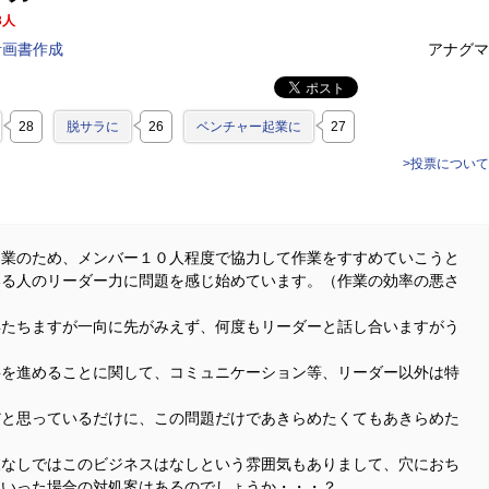
3人
計画書作成
アナグマ
28
脱サラに
26
ベンチャー起業に
27
>投票について
起業のため、メンバー１０人程度で協力して作業をすすめていこうと
いる人のリーダー力に問題を感じ始めています。（作業の効率の悪さ
年たちますが一向に先がみえず、何度もリーダーと話し合いますがう
事を進めることに関して、コミュニケーション等、リーダー以外は特
だと思っているだけに、この問題だけであきらめたくてもあきらめた
彼なしではこのビジネスはなしという雰囲気もありまして、穴におち
ういった場合の対処案はあるのでしょうか・・・？