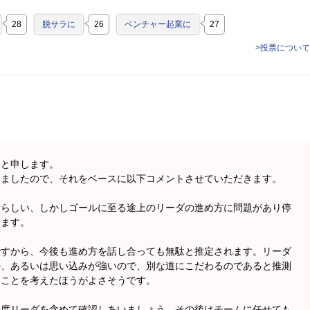
28
脱サラに
26
ベンチャー起業に
27
>投票について
山と申します。
きましたので、それをベースに以下コメントさせていただきます。
晴らしい、しかしゴールに至る途上のリーダの進め方に問題があり停
します。
ですから、今後も進め方を話し合っても無駄と推定されます。リーダ
か、あるいは思い込みが強いので、別な道にこだわるのであると推測
うことを考えたほうがよさそうです。
一度リーダを含めて確認しあいましょう。その後はチームに任せても