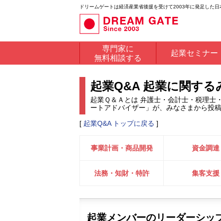
ドリームゲートは経済産業省後援を受けて2003年に発足した
専門家に
起業セミナー
無料相談する
起業Q&A 起業に関す
起業Ｑ＆Ａとは 弁護士・会計士・税理士
ートアドバイザー」が、みなさまから投
[
起業Q&A トップに戻る
]
事業計画・商品開発
資金調達
法務・知財・特許
集客支援
起業メンバーのリーダーシッ