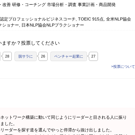
・改善 研修・コーチング 市場分析・調査 事業計画・商品開発
CS認定プロフェッショナルビジネスコーチ, TOEIC 915点, 全米NLP協会
クショナー, 日本NLP協会NLPプラクショナー
いますか？投票してください
28
脱サラに
26
ベンチャー起業に
27
>投票について
のネットワーク構築に動いて同じようにリーダーと目される人に振り
しました。
のリーダーを探す道を選んでやっと停滞から抜け出しました。