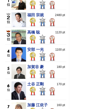
1
3
11
福田 宗就
2480 pt
0
0
9
高橋 聡
1120 pt
0
0
7
安部 一光
1100 pt
0
0
7
加賀谷 豪
180 pt
0
0
2
土谷 正剛
170 pt
0
0
2
加藤 江依子
160 pt