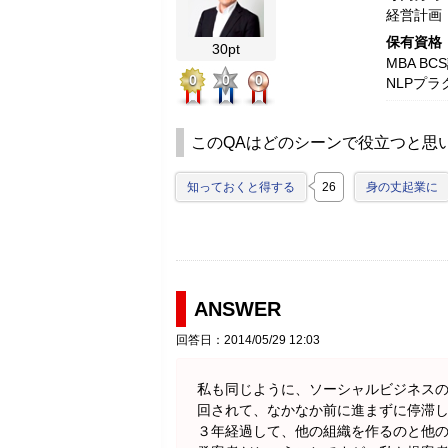
経営計画
保有資格
30pt
MBA B
0
0
0
NLPプラ
このQAはどのシーンで役立つと思
知っておくと得する
26
身の丈起業に
ANSWER
回答日：2014/05/29 12:03
私も同じように、ソーシャルビジネス
回されて、なかなか前に進まずに停滞
３年経過して、他の組織を作るのと他