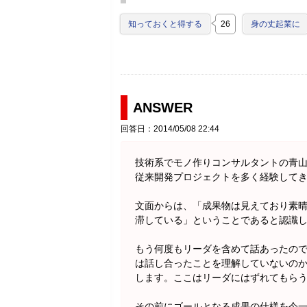
知っておくと得する
26
身の丈起業に
ANSWER
回答日：2014/05/08 22:44
技術系でモノ作りコンサルタントの青
従来開発プロジェクトを多く経験して
文面からは、「成果物は見えており素
滞している」ということであると認識
もう何度もリーダを含めて話あったの
は話し合ったことを理解していないの
します。ここはリーダにはずれてもら
その前にゴールとなる成果の仕様を今