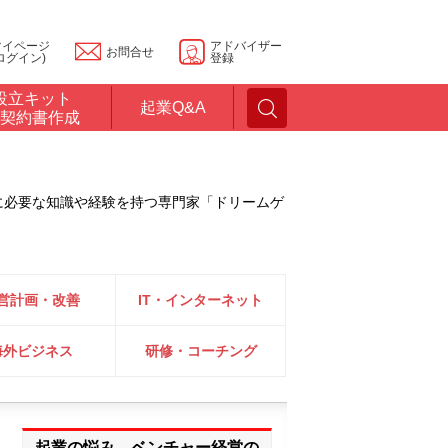
マイページ
アドバイザー
お問合せ
ログイン)
登録
設立キット
起業Q&A
契約書作成
に必要な知識や経験を持つ専門家「ドリームゲ
営計画・改善
IT・インターネット
海外ビジネス
研修・コーチング
起業の悩み、ベンチャー経営の