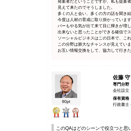
発案者だということですが、私も提案
見えて来たのでそうしました。
多くの人と会い、多くの方の話を聞き
今度は人材の育成に取り掛かっていま
バーもやる気が出て来て目に輝きが増
出来ないと思ったことができる確信で
ソーシャルビジネスはこの日本で、こ
この分野は膨大なチャンスが見えてい
お互い情報交換をして、協力して行き
佐藤 守
専門分野
会社設立
保有資格
80pt
行政書士
0
0
0
このQAはどのシーンで役立つと思