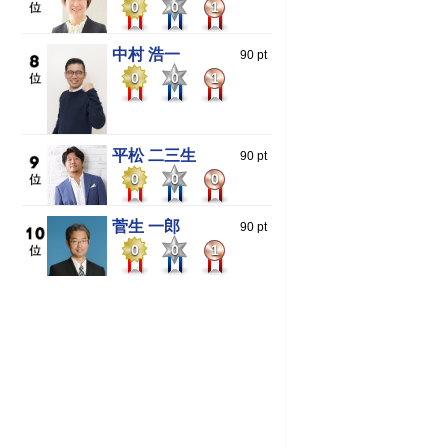
0
0
1
中村 浩一
90 pt
0
0
1
平松 二三生
90 pt
0
0
0
菅生 一郎
90 pt
0
0
1