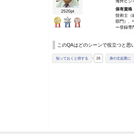
海外ビジ
保有資格
2520pt
技術士（
0
2
10
部門）、
ー登録専
このQAはどのシーンで役立つと思
知っておくと得する
26
身の丈起業に