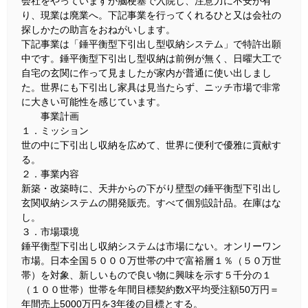
会社をやっていますが脳梗塞で入院し、注意力に不安が有
り、現業は廃業へ。下記事業を行ってくれるひと又は会社の
探しかたの助言をおねがいします。
下記事業は「錘平衡型下引出し型収納システム」で特許出願
中です。錘平衡型下引出し型収納は前例が無く、日曜大工で
自宅の玄関に作って見ましたが家内が普通に使い出しまし
た。世界にも下引出し家具は見当たらず、ニッチ市場で非常
に大きい可能性を感じています。
事業計画
１．ミッション
世の中に下引出し収納を広めて、世界に便利で優雅に貢献す
る。
２．事業内容
新築・改築時に、天井からの下がり壁型の錘平衡型下引出し
玄関収納システムの開発販売。すべて個別設計品。在庫はな
し。
３．市場環境
錘平衡型下引出し収納システムは市場にない。オンリーワン
市場。日本全国５０００万世帯の中で富裕層１％（５０万世
帯）を対象、新しいもので良い物に興味を示す５千分の１
（１００世帯）世帯を年間目標契約数X平均受注額50万円＝
年間売上5000万円を3年後の目標とする。