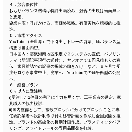
４．競合優位性
おもりバランス機構は特許出願済み。競合の出現は当面無い
と想定。
協業を広く呼びかける。高価格戦略。有償実施を積極的に推
進。
５．市場アクセス
YouTube（全世界）で下引出しトレーの啓蒙、錘バランス型
構想は当面内密。
日本国内：藤沢湘南地区限定で２システムの宣伝、パブリシ
ティ（新聞記事現行の送付）、ヤフオクで１円見積もりの宣
伝、家具雑誌での記事の掲載の働きかけ、など。６ヶ月で受
注ゼロなら事業中止、廃業へ、YouTubeでの錘平衡型の公開
へ。
６．経営プラン
６ヶ以内に受注時、
i)受注した1件目の完了に全力を尽くす。工事業者の選定、家
具職人の協力検討。
ii)国内整備として、複数ブロックに分けてブロックごとに専
任委託業者へ設計制作取付を移管計画を作成し全国展開を推
進。ブランドの高級化の長期計画作成。プラスティックベア
リング、スライドレールの専用品開発を打診。