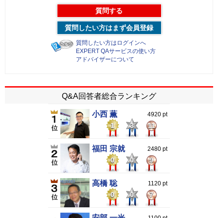
質問する
質問したい方はまず会員登録
質問したい方はログインへ
EXPERT QAサービスの使い方
アドバイザーについて
Q&A回答者総合ランキング
小西 薫
4920 pt
1
3
11
福田 宗就
2480 pt
0
0
9
高橋 聡
1120 pt
0
0
7
安部 一光
1100 pt