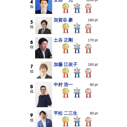
0
0
7
加賀谷 豪
180 pt
0
0
2
土谷 正剛
170 pt
0
0
2
加藤 江依子
160 pt
0
0
1
中村 浩一
90 pt
0
0
1
平松 二三生
90 pt
0
0
0