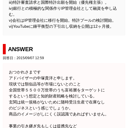
iii)特許審査請求と国際特許出願を開始（優先権主張）。
iv)銀行との積極的な関係作りIP管理会社として融資を申し込
む。
v)会社はIP管理会社に移行を開始。特許プールの検討開始。
vi)YouTubeに錘平衡型の下引出し収納を公開は12ヶ月後。
ANSWER
回答日：2015/09/07 12:59
おつかれさまです
アドバイザーの中塚貴洋と申します。
現状では類似品等が市場にないとのこと
全国世帯５５００万世帯のうち富裕層をターゲットに
するという想定と知的財産戦略を検討している。
玄関は統一規格がないために随時受注生産で在庫なし
のビジネスという感じでしょうか。
商品のイメージがしにくく誤認識であればすいません。
事業の引き継ぎ先もしくは提携先など