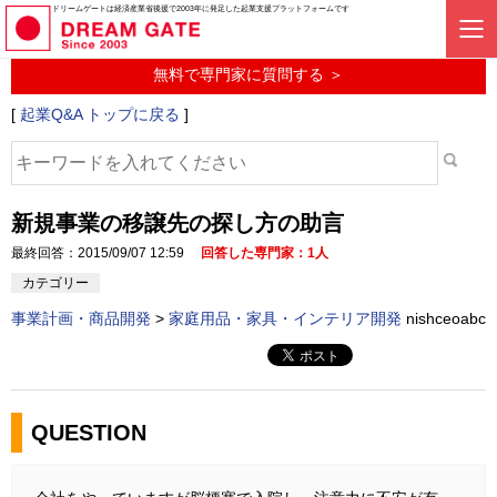
起業に関するみんなの質問投稿サービス
ドリームゲートは経済産業省後援で2003年に発足した起業支援プラットフォームです
起業Q&A
無料で専門家に質問する ＞
[
起業Q&A トップに戻る
]
新規事業の移譲先の探し方の助言
最終回答：2015/09/07 12:59
回答した専門家：1人
カテゴリー
事業計画・商品開発
>
家庭用品・家具・インテリア開発
nishceoabc
QUESTION