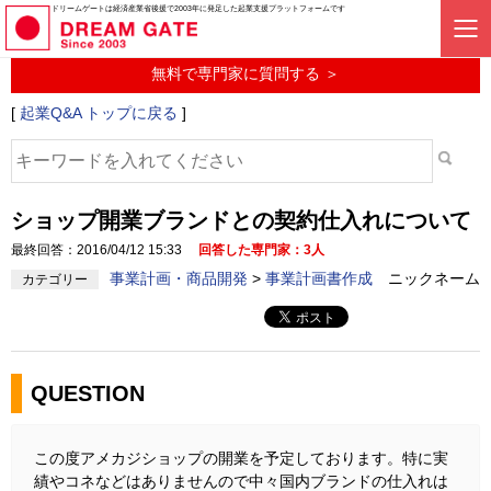
起業に関するみんなの質問投稿サービス
ドリームゲートは経済産業省後援で2003年に発足した起業支援プラットフォームです
起業Q&A
無料で専門家に質問する ＞
[
起業Q&A トップに戻る
]
ショップ開業ブランドとの契約仕入れについて
最終回答：2016/04/12 15:33
回答した専門家：3人
事業計画・商品開発
>
事業計画書作成
ニックネーム
カテゴリー
QUESTION
この度アメカジショップの開業を予定しております。特に実
績やコネなどはありませんので中々国内ブランドの仕入れは