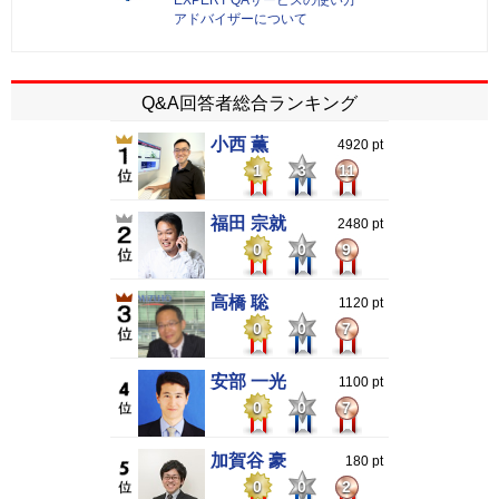
EXPERT QAサービスの使い方
アドバイザーについて
Q&A回答者総合ランキング
小西 薫
4920 pt
1
3
11
福田 宗就
2480 pt
0
0
9
高橋 聡
1120 pt
0
0
7
安部 一光
1100 pt
0
0
7
加賀谷 豪
180 pt
0
0
2