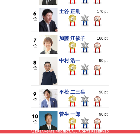
土谷 正剛
170 pt
0
0
2
加藤 江依子
160 pt
0
0
1
中村 浩一
90 pt
0
0
1
平松 二三生
90 pt
0
0
0
菅生 一郎
90 pt
0
0
1
(c) DREAMGATE PROJECT. ALL RIGHTS RESERVED.