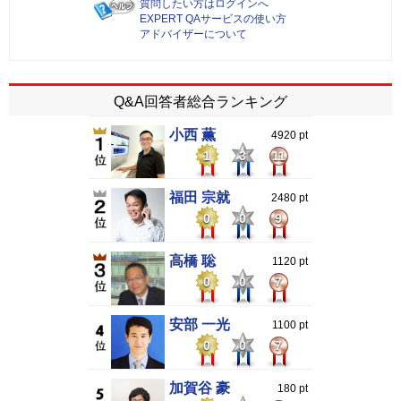
質問したい方はログインへ
EXPERT QAサービスの使い方
アドバイザーについて
Q&A回答者総合ランキング
小西 薫
4920 pt
1
3
11
福田 宗就
2480 pt
0
0
9
高橋 聡
1120 pt
0
0
7
安部 一光
1100 pt
0
0
7
加賀谷 豪
180 pt