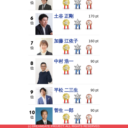
0
0
2
土谷 正剛
170 pt
0
0
2
加藤 江依子
160 pt
0
0
1
中村 浩一
90 pt
0
0
1
平松 二三生
90 pt
0
0
0
菅生 一郎
90 pt
0
0
1
(c) DREAMGATE PROJECT. ALL RIGHTS RESERVED.