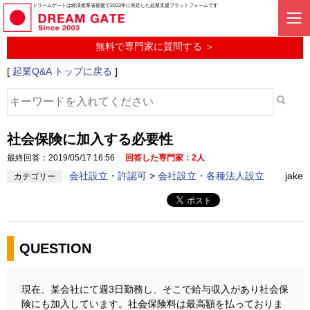
起業に関するみんなの質問投稿サービス
ドリームゲートは経済産業省後援で2003年に発足した起業支援プラットフォームです
起業Q&A
無料で専門家に質問する ＞
[
起業Q&A トップに戻る
]
社会保険に加入する必要性
最終回答：2019/05/17 16:56
回答した専門家：2人
会社設立・許認可
>
会社設立・各種法人設立
jake
カテゴリー
QUESTION
現在、某会社にて週3日勤務し、そこで給与収入があり社会保
険にも加入しています。社会保険料は最高額を払っておりま