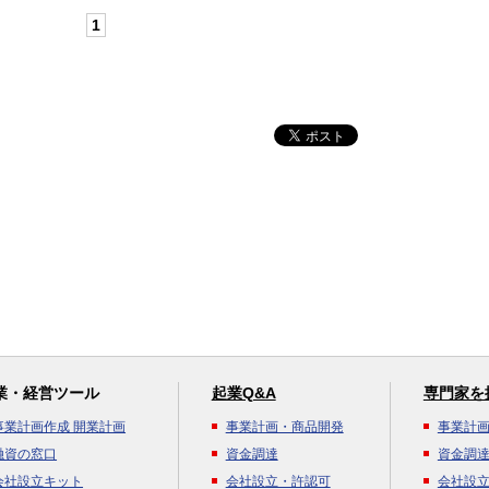
1
業・経営ツール
起業Q&A
専門家を
事業計画作成 開業計画
事業計画・商品開発
事業計
融資の窓口
資金調達
資金調
会社設立キット
会社設立・許認可
会社設