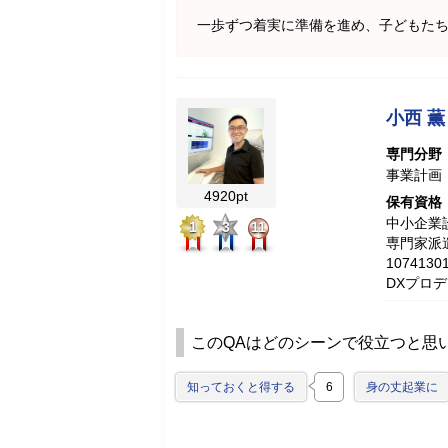
一歩ずつ着実に準備を進め、子どもた
小西 薫
専門分野
事業計画
4920pt
保有資格
中小企業診
1
3
11
専門家派
10741
DXプロ
このQAはどのシーンで役立つと思
知っておくと得する
6
身の丈起業に