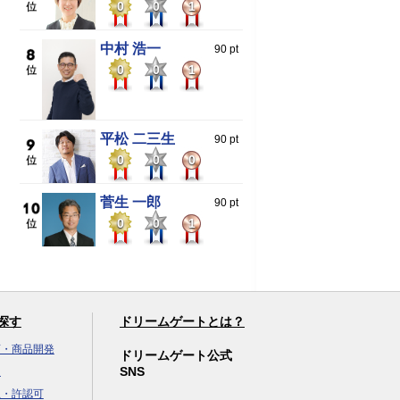
0
0
1
中村 浩一
90 pt
0
0
1
平松 二三生
90 pt
0
0
0
菅生 一郎
90 pt
0
0
1
探す
ドリームゲートとは？
画・商品開発
ドリームゲート公式
SNS
達
立・許認可