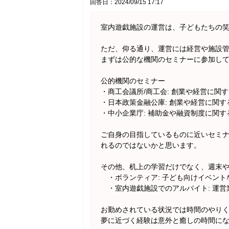
回答日：2024/09/15 17:17
室内遊戯施設の運営は、子どもたちの
ただ、仰る通り、運営には経営や施設
まずは公的な機関のセミナーに参加し
公的機関のセミナー
・商工会議所/商工会: 創業や経営に
・日本政策金融公庫: 創業や経営に関
・中小企業庁: 補助金や融資制度に関
ご自身の目指しているものに近いセミ
れるのではないかと思います。
その他、机上の学習だけでなく、週末
・ボランティア: 子ども向けイベント
・室内遊戯施設でのアルバイト: 運営
お勤めされている状況では時間のやり
夢に近づく経験は意外と癒しの時間に