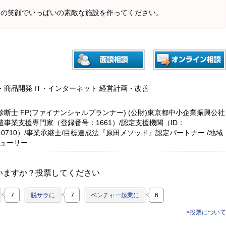
ちの笑顔でいっぱいの素敵な施設を作ってください。
・商品開発 IT・インターネット 経営計画・改善
断士 FP(ファイナンシャルプランナー) (公財)東京都中小企業振興公社
遣事業支援専門家（登録番号：1661）/認定支援機関（ID：
3010710）/事業承継士/目標達成法『原田メソッド』認定パートナー /地域
デューサー
いますか？投票してください
7
脱サラに
7
ベンチャー起業に
6
>投票について