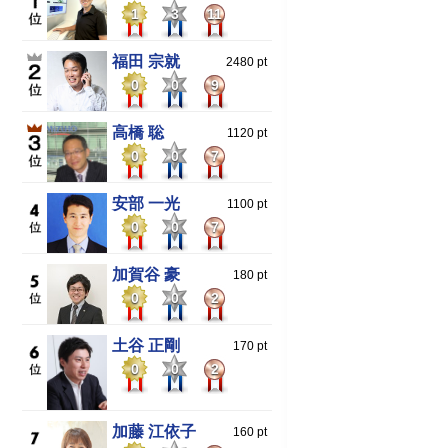
1
3
11
福田 宗就
2480 pt
0
0
9
高橋 聡
1120 pt
0
0
7
安部 一光
1100 pt
0
0
7
加賀谷 豪
180 pt
0
0
2
土谷 正剛
170 pt
0
0
2
加藤 江依子
160 pt