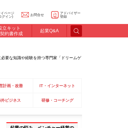
マイページ
アドバイザー
お問合せ
ログイン)
登録
設立キット
起業Q&A
契約書作成
に必要な知識や経験を持つ専門家「ドリームゲ
営計画・改善
IT・インターネット
海外ビジネス
研修・コーチング
起業の悩み、ベンチャー経営の