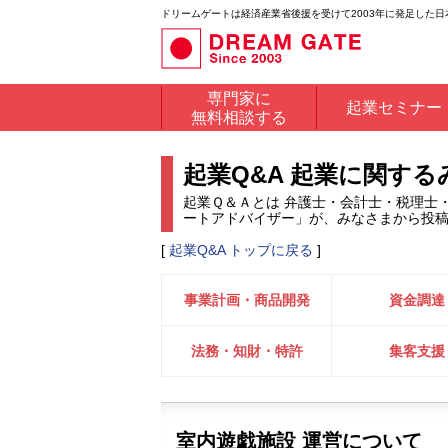
ドリームゲートは経済産業省後援を受けて2003年に発足した
専門家に
起業セミナー
無料相談する
起業Q&A 起業に関す
起業Ｑ＆Ａとは 弁護士・会計士・税理士
ートアドバイザー」が、みなさまから投
[
起業Q&A トップに戻る
]
事業計画・商品開発
資金調達
法務・知財・特許
集客支援
室内遊戯施設 運営について