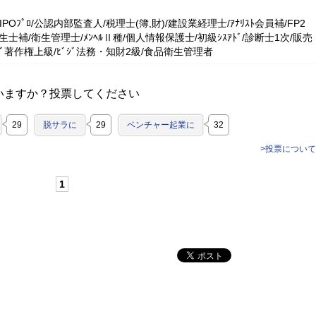
IPOﾌﾟﾛ/公認内部監査人/税理士(簿,財)/建設業経理士/ｱﾅﾘｽﾄ会員補/FP2
生士補/衛生管理士/ﾒﾝﾍﾙⅡ種/個人情報保護士/初級ｼｽｱﾄﾞ/診断士1次/販売
ﾞｼﾞ著作権上級/ﾋﾞｼﾞ法務・知財2級/食品衛生管理者
いますか？投票してください
29
脱サラに
29
ベンチャー起業に
32
>投票について
1