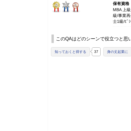
保有資格
0
0
9
MBA 上級
級/事業再
士1級/ﾋ
このQAはどのシーンで役立つと思
知っておくと得する
37
身の丈起業に