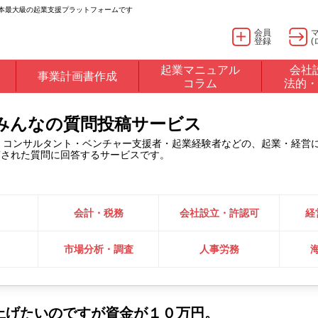
日本最大級の起業支援プラットフォームです
会員
登録
(
起業マニュアル
会社
事業計画書作成
コラム
法的・
るみんなの質問投稿サービス
・コンサルタント・ベンチャー支援者・起業経験者などの、起業・経営
稿された質問に回答するサービスです。
会計・税務
会社設立・許認可
経
市場分析・調査
人事労務
上げたいのですが資金が１０万円。