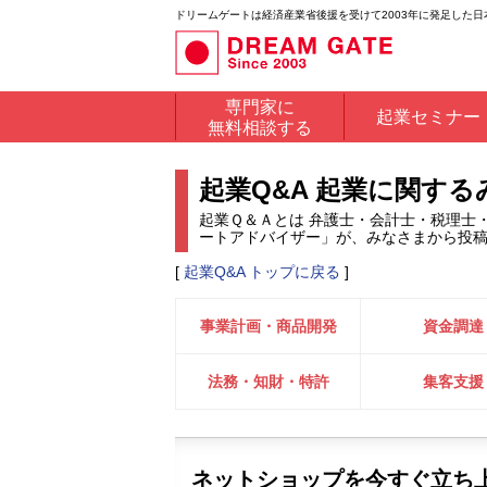
ドリームゲートは経済産業省後援を受けて2003年に発足した
専門家に
起業セミナー
無料相談する
起業Q&A 起業に関す
起業Ｑ＆Ａとは 弁護士・会計士・税理士
ートアドバイザー」が、みなさまから投
[
起業Q&A トップに戻る
]
事業計画・商品開発
資金調達
法務・知財・特許
集客支援
ネットショップを今すぐ立ち