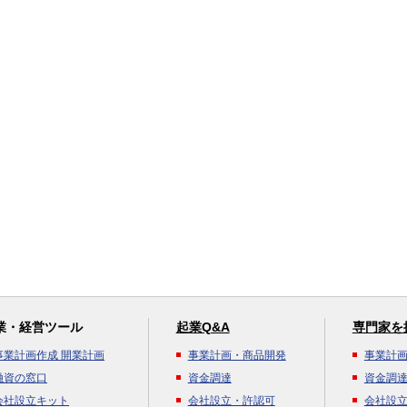
業・経営ツール
起業Q&A
専門家を
事業計画作成 開業計画
事業計画・商品開発
事業計
融資の窓口
資金調達
資金調
会社設立キット
会社設立・許認可
会社設