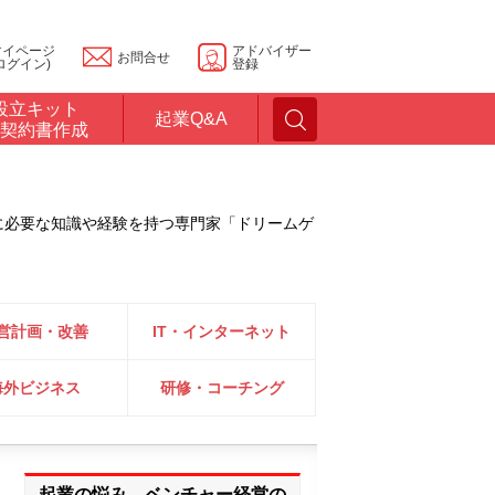
マイページ
アドバイザー
お問合せ
ログイン)
登録
設立キット
起業Q&A
契約書作成
に必要な知識や経験を持つ専門家「ドリームゲ
営計画・改善
IT・インターネット
海外ビジネス
研修・コーチング
起業の悩み、ベンチャー経営の