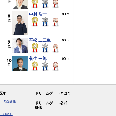
0
0
1
中村 浩一
90 pt
0
0
1
平松 二三生
90 pt
0
0
0
菅生 一郎
90 pt
0
0
1
探す
ドリームゲートとは？
画・商品開発
ドリームゲート公式
SNS
達
立・許認可