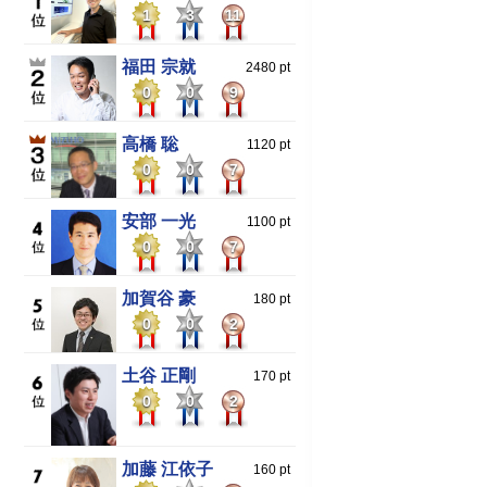
1
3
11
福田 宗就
2480 pt
0
0
9
高橋 聡
1120 pt
0
0
7
安部 一光
1100 pt
0
0
7
加賀谷 豪
180 pt
0
0
2
土谷 正剛
170 pt
0
0
2
加藤 江依子
160 pt