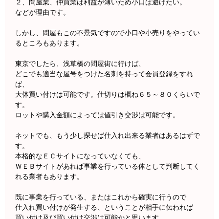
２、問屋業、仲買業は利益が薄いため小口は避けたい。
などが理由です。
しかし、問屋もこの不景気ですので小口や小売りをやってい
るところもあります。
東京でしたら、浅草橋の問屋街に行けば、
どこでも適当な屋号をつけた名刺を持って会員登録をすれ
ば、
大体買い付けは可能です。仕切りは概ね６５～８０くらいで
す。
ロットや購入金額によっては値引き交渉は可能です。
ネットでも、もう少し探せば仕入れ出来る業者はあるはずで
す。
本格的なＥＣサイトになっていなくても、
ＷＥＢサイトがあれば事業を行っている体として判断してく
れる業者もあります。
既に事業を行っている、またはこれから確実に行うので
仕入れ買い付けが発生する、ということが相手に伝われば
買い付け及び買い付け交渉は可能かと思います。