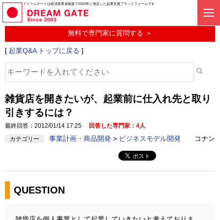
起業に関するみんなの質問投稿サービス
ドリームゲートは経済産業省後援で2003年に発足した起業支援プラットフォームです
起業Q&A
無料で専門家に質問する ＞
[
起業Q&A トップに戻る
]
雑貨店を開きたいが、起業前に仕入れ先と取り
引きするには？
最終回答：2012/01/14 17:25
回答した専門家：4人
事業計画・商品開発
>
ビジネスモデル開発
コナン
カテゴリー
QUESTION
雑貨店を個人事業として起業していきたいと考えておりま