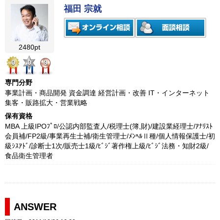
福田 宗就
2480pt
0
0
9
専門分野
事業計画・商品開発 資金調達 経営計画・改善 IT・インターネット
集客・販路拡大・営業戦略
保有資格
MBA 上級IPOﾌﾟﾛ/公認内部監査人/税理士(簿,財)/建設業経理士/ｱﾅﾘｽﾄ
会員補/FP2級/事業再生士補/衛生管理士/ﾒﾝﾍﾙⅡ種/個人情報保護士/初
級ｼｽｱﾄﾞ/診断士1次/販売士1級/ﾋﾞｼﾞ著作権上級/ﾋﾞｼﾞ法務・知財2級/
食品衛生管理者
ANSWER