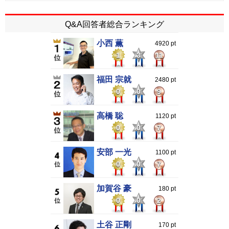
Q&A回答者総合ランキング
小西 薫
4920 pt
1
3
11
福田 宗就
2480 pt
0
0
9
高橋 聡
1120 pt
0
0
7
安部 一光
1100 pt
0
0
7
加賀谷 豪
180 pt
0
0
2
土谷 正剛
170 pt