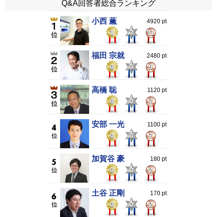
Q&A回答者総合ランキング
小西 薫
4920 pt
1
3
11
福田 宗就
2480 pt
0
0
9
高橋 聡
1120 pt
0
0
7
安部 一光
1100 pt
0
0
7
加賀谷 豪
180 pt
0
0
2
土谷 正剛
170 pt
0
0
2