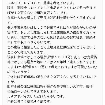
古本ＣＤ、ＤＶＤ）で、起業を考えています。
現況、実際少しやってまして出品８６０くらいで月の売り上
げが１２万くらいで粗利９万くらいです。
在庫仕入れを増大して売り上げ粗利を増やそうと考えていま
す。
個人事業あるいはＬＬＣで起業できればただ資金がないのが
実情で、おとどし離婚しまして現在信販系の借金８０万くら
いあり、地方で仕事のないため請負会社の契約社員（勤続４
年）で年収３００くらいです。
この度親に相談したところ土地資産提供担保でどうかという
ところで考えております。
現在駐車場でかしてる場所(評価１６００万）あるいは定置借
地でかしてる場所土地の上には２５年以上建てられてすまれ
てます(土地評価９００万）で考えておりますが可能なものな
のでしょうか？
できれば定置借地のほうで５００万くらいを考えているので
すが。
政府金融公庫は転職回数や預貯金等で難しいので市、銀行、
担保ローン会社で考えております。
よきアドバイスいただけたら幸いです。
年齢は母７５歳私４４歳です。