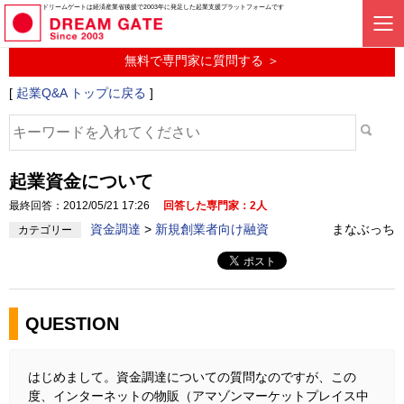
起業に関するみんなの質問投稿サービス
ドリームゲートは経済産業省後援で2003年に発足した起業支援プラットフォームです
起業Q&A
無料で専門家に質問する ＞
[
起業Q&A トップに戻る
]
起業資金について
最終回答：2012/05/21 17:26
回答した専門家：2人
資金調達
>
新規創業者向け融資
まなぶっち
カテゴリー
QUESTION
はじめまして。資金調達についての質問なのですが、この
度、インターネットの物販（アマゾンマーケットプレイス中