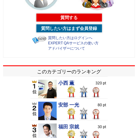
質問する
質問したい方はまず会員登録
質問したい方はログインへ
EXPERT QAサービスの使い方
アドバイザーについて
このカテゴリーのランキング
小西 薫
320 pt
1
3
11
安部 一光
80 pt
0
0
7
福田 宗就
30 pt
0
0
9