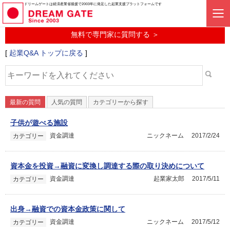
起業に関するみんなの質問投稿サービス
ドリームゲートは経済産業省後援で2003年に発足した起業支援プラットフォームです
起業Q&A
無料で専門家に質問する ＞
[
起業Q&A トップに戻る
]
最新の質問
人気の質問
カテゴリーから探す
子供が遊べる施設
資金調達
ニックネーム
2017/2/24
カテゴリー
資本金を投資→融資に変換し調達する際の取り決めについて
資金調達
起業家太郎
2017/5/11
カテゴリー
出身→融資での資本金政策に関して
資金調達
ニックネーム
2017/5/12
カテゴリー