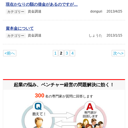
現在かなりの額の借金があるのですが…
資金調達
donguri
2013/4/25
カテゴリー
資本金について
資金調達
しょうた
2013/1/15
カテゴリー
<前へ
1
2
3
4
次へ>
起業の悩み、ベンチャー経営の
問題解決に効く！
300
名の専門家が質問に回答します