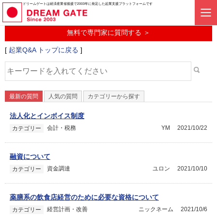
起業に関するみんなの質問投稿サービス
ドリームゲートは経済産業省後援で2003年に発足した起業支援プラットフォームです
起業Q&A
無料で専門家に質問する ＞
[
起業Q&A トップに戻る
]
最新の質問
人気の質問
カテゴリーから探す
法人化とインボイス制度
会計・税務
YM
2021/10/22
カテゴリー
融資について
資金調達
ユロン
2021/10/10
カテゴリー
薬膳系の飲食店経営のために必要な資格について
経営計画・改善
ニックネーム
2021/10/6
カテゴリー