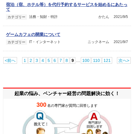
宿泊（宿、ホテル等）を代行予約するサービスを始めるにあたっ
て
法務・知財・特許
かたん
2021/9/5
カテゴリー
ゲームカフェの開業について
IT・インターネット
ニックネーム
2021/9/7
カテゴリー
<前へ
1
2
3
4
5
6
7
8
9
…
100
110
121
次へ>
起業の悩み、ベンチャー経営の
問題解決に効く！
300
名の専門家が質問に回答します