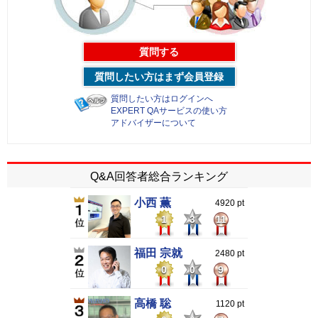
質問する
質問したい方はまず会員登録
質問したい方はログインへ
EXPERT QAサービスの使い方
アドバイザーについて
Q&A回答者総合ランキング
小西 薫
4920 pt
1
3
11
福田 宗就
2480 pt
0
0
9
高橋 聡
1120 pt