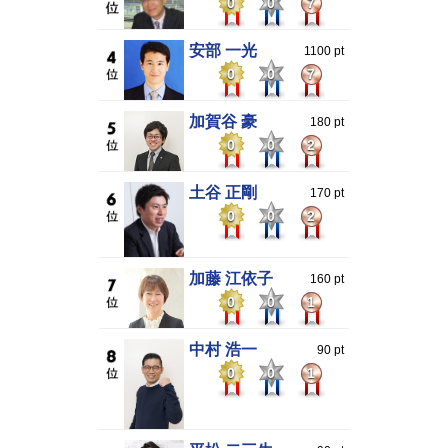
0
0
7
安部 一光
1100 pt
0
0
7
加賀谷 豪
180 pt
0
0
2
土谷 正剛
170 pt
0
0
2
加藤 江依子
160 pt
0
0
1
中村 浩一
90 pt
0
0
1