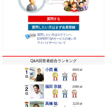
質問する
質問したい方はまず会員登録
質問したい方はログインへ
EXPERT QAサービスの使い方
アドバイザーについて
Q&A回答者総合ランキング
小西 薫
4920 pt
1
3
11
福田 宗就
2480 pt
0
0
9
高橋 聡
1120 pt