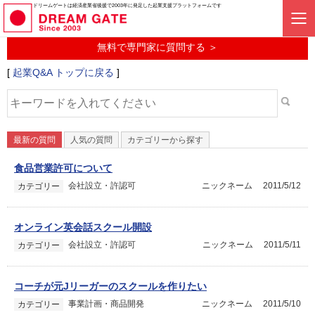
起業に関するみんなの質問投稿サービス
ドリームゲートは経済産業省後援で2003年に発足した起業支援プラットフォームです
起業Q&A
無料で専門家に質問する ＞
[
起業Q&A トップに戻る
]
最新の質問
人気の質問
カテゴリーから探す
食品営業許可について
会社設立・許認可
ニックネーム
2011/5/12
カテゴリー
オンライン英会話スクール開設
会社設立・許認可
ニックネーム
2011/5/11
カテゴリー
コーチが元Jリーガーのスクールを作りたい
事業計画・商品開発
ニックネーム
2011/5/10
カテゴリー