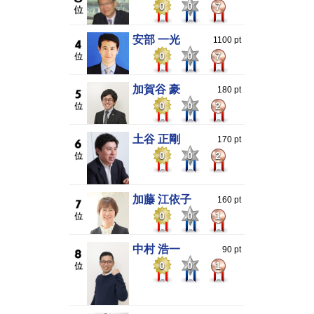
0
0
7
安部 一光
1100 pt
0
0
7
加賀谷 豪
180 pt
0
0
2
土谷 正剛
170 pt
0
0
2
加藤 江依子
160 pt
0
0
1
中村 浩一
90 pt
0
0
1