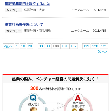
翻訳業務部門を設立するには
経営計画・改善
ニックネーム
2011/4/26
カテゴリー
事業計画表作製について
事業計画・商品開発
ニックネーム
2011/4/15
カテゴリー
<前へ
1
10
20
…
98
99
100
101
102
…
119
120
121
次へ>
起業の悩み、ベンチャー経営の
問題解決に効く！
300
名の専門家が質問に回答します