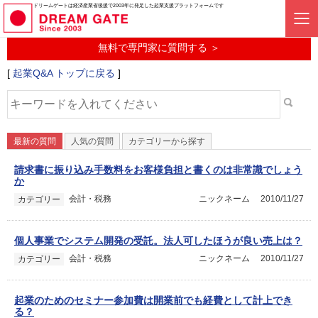
起業に関するみんなの質問投稿サービス
ドリームゲートは経済産業省後援で2003年に発足した起業支援プラットフォームです
起業Q&A
無料で専門家に質問する ＞
[
起業Q&A トップに戻る
]
最新の質問
人気の質問
カテゴリーから探す
請求書に振り込み手数料をお客様負担と書くのは非常識でしょう
か
会計・税務
ニックネーム
2010/11/27
カテゴリー
個人事業でシステム開発の受託。法人可したほうが良い売上は？
会計・税務
ニックネーム
2010/11/27
カテゴリー
起業のためのセミナー参加費は開業前でも経費として計上でき
る？