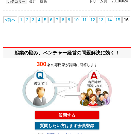
会計・税務
ドリーム男
2010/9/24
カテゴリー
<前へ
1
2
3
4
5
6
7
8
9
10
11
12
13
14
15
16
起業の悩み、ベンチャー経営の
問題解決に効く！
300
名の専門家が質問に回答します
質問する
質問したい方はまず会員登録