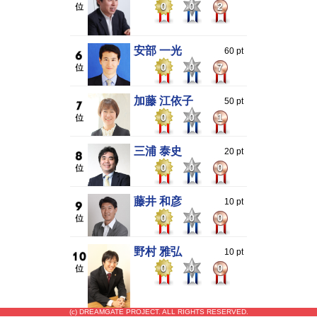
0
0
2
安部 一光
60 pt
0
0
7
加藤 江依子
50 pt
0
0
1
三浦 泰史
20 pt
0
0
0
藤井 和彦
10 pt
0
0
0
野村 雅弘
10 pt
0
0
0
(c) DREAMGATE PROJECT. ALL RIGHTS RESERVED.