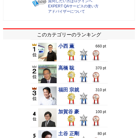
質問したい方はログインへ
EXPERT QAサービスの使い方
アドバイザーについて
このカテゴリーのランキング
小西 薫
660 pt
1
3
11
高橋 聡
370 pt
0
0
7
福田 宗就
310 pt
0
0
9
加賀谷 豪
100 pt
0
0
2
土谷 正剛
80 pt