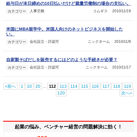
給与日が末日締めの10日払いだけど裁量労働制の場合の支払い。
人事労務
コムギス
2010/11/19
カテゴリー
米国にMBA留学中。米国人向けのネットビジネスを開始した
い。
会社設立・許認可
ニックネーム
2010/11/9
カテゴリー
自家製そばだしを販売するにはどのような手続きが必要？
会社設立・許認可
ニックネーム
2010/11/17
カテゴリー
<前へ
1
10
20
…
112
113
114
115
116
117
118
119
120
次へ>
起業の悩み、ベンチャー経営の
問題解決に効く！