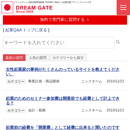
起業に関するみんなの質問投稿サービス
ドリームゲートは経済産業省後援で2003年に発足した起業支援プラットフォームです
起業Q&A
無料で専門家に質問する ＞
[
起業Q&A トップに戻る
]
最新の質問
人気の質問
カテゴリーから探す
女性起業家の事例がたくさんのっているサイトを教えてくださ
い。
事業計画・商品開発
ニックネーム
2010/11/22
カテゴリー
起業のためのセミナー参加費は開業前でも経費として計上でき
る？
会計・税務
ニックネーム
2010/11/21
カテゴリー
起業前の経費を「開業費」として経費に出来ると聞いたのです