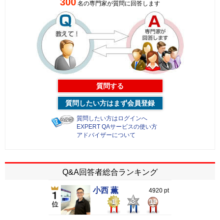
300
名の専門家が質問に回答します
質問する
質問したい方はまず会員登録
質問したい方はログインへ
EXPERT QAサービスの使い方
アドバイザーについて
Q&A回答者総合ランキング
小西 薫
4920 pt
1
3
11