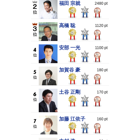
福田 宗就
2480 pt
0
0
9
高橋 聡
1120 pt
0
0
7
安部 一光
1100 pt
0
0
7
加賀谷 豪
180 pt
0
0
2
土谷 正剛
170 pt
0
0
2
加藤 江依子
160 pt
0
0
1