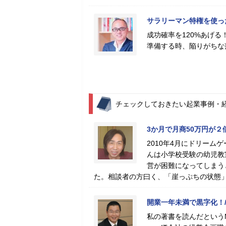
サラリーマン特権を使っ
成功確率を120%あげ
準備する時、陥りがちな
チェックしておきたい起業事例・
3か月で月商50万円が２
2010年4月にドリー
んは小学校受験の幼児教
営が困難になってしまう
た。相談者の方曰く、「崖っぷちの状態
開業一年未満で黒字化！/
私の著書を読んだという