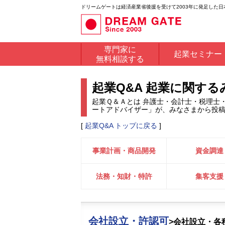
ドリームゲートは経済産業省後援を受けて2003年に発足した
専門家に
起業セミナー
無料相談する
起業Q&A 起業に関す
起業Ｑ＆Ａとは 弁護士・会計士・税理士
ートアドバイザー」が、みなさまから投
[
起業Q&A トップに戻る
]
事業計画・商品開発
資金調達
法務・知財・特許
集客支援
会社設立・許認可
>会社設立・各