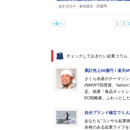
会社設立・許認可
カテゴリー
<前へ
1
2
チェックしておきたい起業コラム
累計売上50億円！楽天
さくら水産のテーマソン
内MVP7回受賞、Yah
定。拙著「食品ネットシ
EC戦略家。ふわっとし
自分ブランド確立で１人
あなたも"コンサル起業術
余裕のある起業ライフを