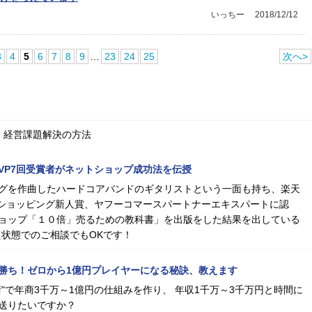
いっちー
2018/12/12
3
4
5
6
7
8
9
…
23
24
25
次へ>
、経営課題解決の方法
MVP7回受賞者がネットショップ成功法を伝授
グを作曲したハードコアバンドのギタリストという一面も持ち、楽天
oo!ショッピング新人賞、ヤフーコマースパートナーエキスパートに認
ョップ「１０倍」売るための教科書」を出版をした結果を出している
た状態でのご相談でもOKです！
勝ち！ゼロから1億円プレイヤーになる秘訣、教えます
"で年商3千万～1億円の仕組みを作り、 年収1千万～3千万円と時間に
送りたいですか？