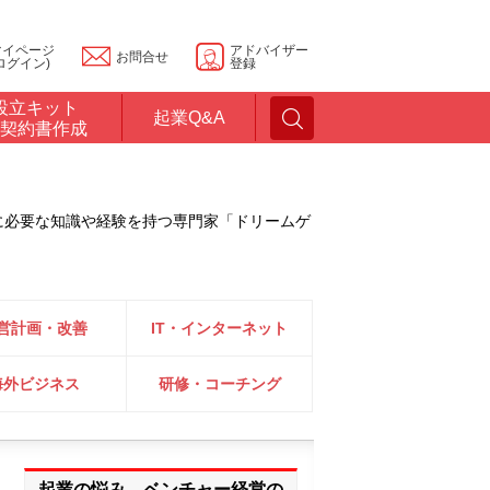
マイページ
アドバイザー
お問合せ
ログイン)
登録
設立キット
起業Q&A
契約書作成
に必要な知識や経験を持つ専門家「ドリームゲ
営計画・改善
IT・インターネット
海外ビジネス
研修・コーチング
起業の悩み、ベンチャー経営の