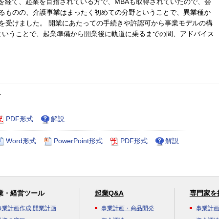
職を経て、起業を目指されている方で、MBAも取得されていたので、会
るものの、介護事業はまったく初めての分野ということで、異業種か
を受けました。 開業にあたっての手続きや許認可から事業モデルの構
ということで、起業準備から開業後に軌道に乗るまでの間、アドバイス
ト
PDF形式
解説
Word形式
PowerPoint形式
PDF形式
解説
業・経営ツール
起業Q&A
専門家を
事業計画作成 開業計画
事業計画・商品開発
事業計