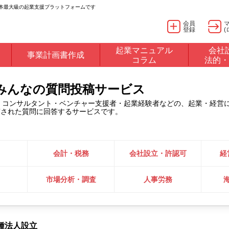
日本最大級の起業支援プラットフォームです
会員
登録
(
起業マニュアル
会社
事業計画書作成
コラム
法的・
るみんなの質問投稿サービス
・コンサルタント・ベンチャー支援者・起業経験者などの、起業・経営
稿された質問に回答するサービスです。
会計・税務
会社設立・許認可
経
市場分析・調査
人事労務
種法人設立