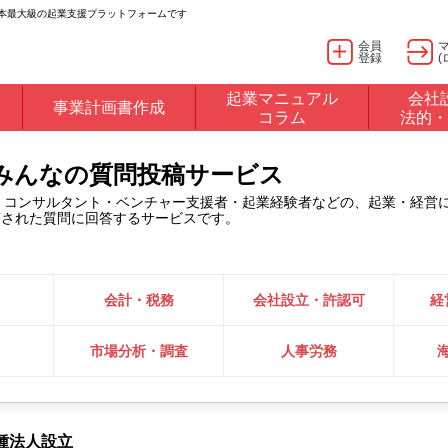
日本最大級の起業支援プラットフォームです
会員
登録
(
起業マニュアル
会社
事業計画書作成
コラム
法的・
るみんなの質問投稿サービス
・コンサルタント・ベンチャー支援者・起業経験者などの、起業・経営
稿された質問に回答するサービスです。
会計・税務
会社設立・許認可
経
市場分析・調査
人事労務
種法人設立