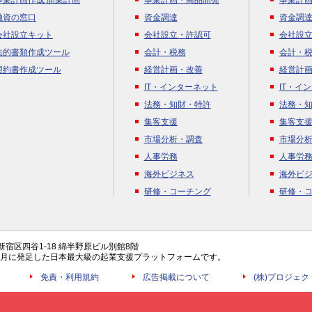
事業計画作成 開業計画
事業計画・商品開発
事業計
融資の窓口
資金調達
資金調
会社設立キット
会社設立・許認可
会社設
法的書類作成ツール
会計・税務
会計・
契約書作成ツール
経営計画・改善
経営計
IT・インターネット
IT・イ
法務・知財・特許
法務・
集客支援
集客支
市場分析・調査
市場分
人事労務
人事労
海外ビジネス
海外ビ
研修・コーチング
研修・
都新宿区四谷1-18 綿半野原ビル別館8階
年4月に発足した日本最大級の起業支援プラットフォームです。
免責・利用規約
広告掲載について
(株)プロジェ