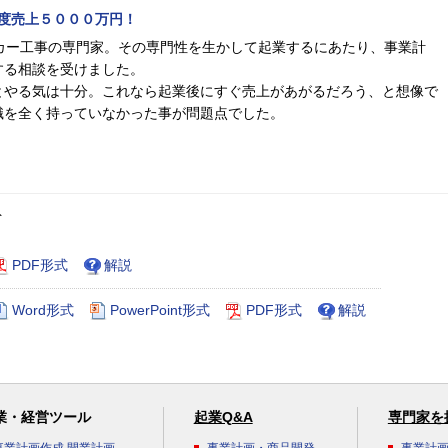
度売上５０００万円！
カー工事の専門家。その専門性を生かして起業するにあたり、事業計
する相談を受けました。
とやる気は十分。これなら起業後にすぐ売上があがるだろう、と想像で
識を全く持っていなかった事が問題点でした。
ト
PDF形式
解説
Word形式
PowerPoint形式
PDF形式
解説
業・経営ツール
起業Q&A
専門家を