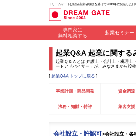
ドリームゲートは経済産業省後援を受けて2003年に発足した
専門家に
起業セミナー
無料相談する
起業Q&A 起業に関す
起業Ｑ＆Ａとは 弁護士・会計士・税理士
ートアドバイザー」が、みなさまから投
[
起業Q&A トップに戻る
]
事業計画・商品開発
資金調達
法務・知財・特許
集客支援
会社設立・許認可
>会社設立・各