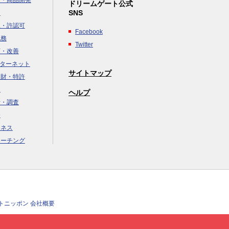
画・商品開発
ドリームゲート公式
SNS
達
立・許認可
Facebook
税務
Twitter
画・改善
ンターネット
サイトマップ
知財・特許
援
ヘルプ
析・調査
務
ジネス
コーチング
クトニッポン 会社概要