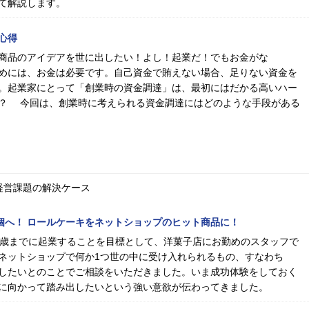
て解説します。
心得
商品のアイデアを世に出したい！よし！起業だ！でもお金がな
めには、お金は必要です。自己資金で賄えない場合、足りない資金を
。起業家にとって「創業時の資金調達」は、最初にはだかる高いハー
？ 今回は、創業時に考えられる資金調達にはどのような手段がある
経営課題の解決ケース
00個へ！ ロールケーキをネットショップのヒット商品に！
0歳までに起業することを目標として、洋菓子店にお勤めのスタッフで
ネットショップで何か1つ世の中に受け入れられるもの、すなわち
したいとのことでご相談をいただきました。いま成功体験をしておく
に向かって踏み出したいという強い意欲が伝わってきました。