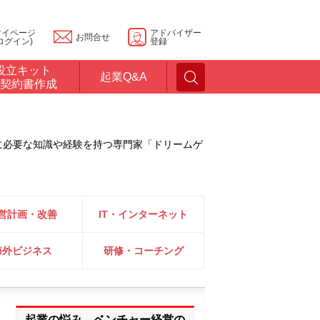
マイページ
アドバイザー
お問合せ
ログイン)
登録
設立キット
起業Q&A
契約書作成
に必要な知識や経験を持つ専門家「ドリームゲ
営計画・改善
IT・インターネット
海外ビジネス
研修・コーチング
起業の悩み、ベンチャー経営の