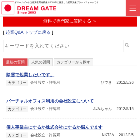
起業に関するみんなの質問投稿サービス
ドリームゲートは経済産業省後援で2003年に発足した起業支援プラットフォームです
起業Q&A
無料で専門家に質問する ＞
[
起業Q&A トップに戻る
]
最新の質問
人気の質問
カテゴリーから探す
除雪で起業したいです。
会社設立・許認可
ひでき
2012/5/26
カテゴリー
バーチャルオフィス利用の会社設立について
会社設立・許認可
みみちゃん
2012/5/15
カテゴリー
個人事業主にするか株式会社にするか悩んでます
会社設立・許認可
NKT3A
2012/3/6
カテゴリー