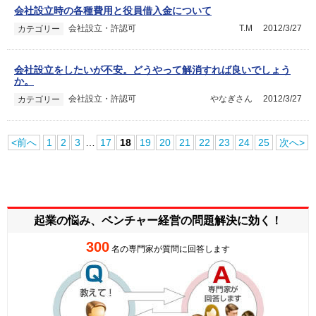
会社設立時の各種費用と役員借入金について
会社設立・許認可
T.M
2012/3/27
カテゴリー
会社設立をしたいが不安。どうやって解消すれば良いでしょう
か。
会社設立・許認可
やなぎさん
2012/3/27
カテゴリー
<前へ
1
2
3
…
17
18
19
20
21
22
23
24
25
次へ>
起業の悩み、ベンチャー経営の
問題解決に効く！
300
名の専門家が質問に回答します