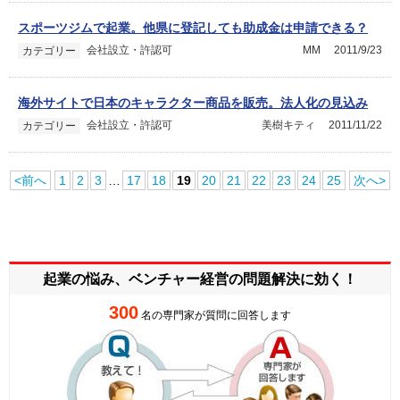
スポーツジムで起業。他県に登記しても助成金は申請できる？
会社設立・許認可
MM
2011/9/23
カテゴリー
海外サイトで日本のキャラクター商品を販売。法人化の見込み
会社設立・許認可
美樹キティ
2011/11/22
カテゴリー
<前へ
1
2
3
…
17
18
19
20
21
22
23
24
25
次へ>
起業の悩み、ベンチャー経営の
問題解決に効く！
300
名の専門家が質問に回答します