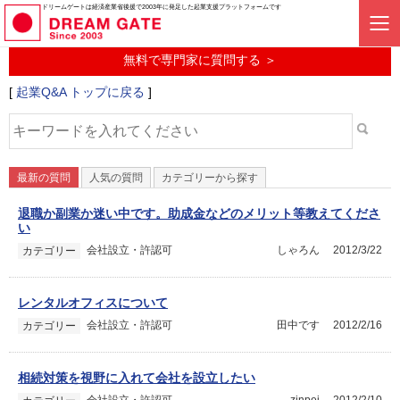
起業に関するみんなの質問投稿サービス
ドリームゲートは経済産業省後援で2003年に発足した起業支援プラットフォームです
起業Q&A
無料で専門家に質問する ＞
[
起業Q&A トップに戻る
]
最新の質問
人気の質問
カテゴリーから探す
退職か副業か迷い中です。助成金などのメリット等教えてくださ
い
会社設立・許認可
しゃろん
2012/3/22
カテゴリー
レンタルオフィスについて
会社設立・許認可
田中です
2012/2/16
カテゴリー
相続対策を視野に入れて会社を設立したい