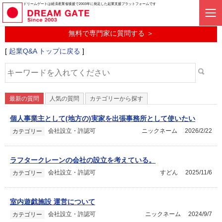
起業に関するみんなの質問投稿サービス
ドリームゲートは経済産業省後援で2003年に発足した起業支援プラットフォームです
起業Q&A
無料で専門家に質問する ＞
[
起業Q&A トップに戻る
]
最新の質問
人気の質問
カテゴリーから探す
個人事業主として(地方の)実家を出張事務所として使いたい
会社設立・許認可
ニックネーム
2026/2/22
カテゴリー
ラフタークレーンの会社の設立を考えている。
会社設立・許認可
すどん
2025/11/6
カテゴリー
室内遊戯施設 運営について
会社設立・許認可
ニックネーム
2024/9/7
カテゴリー