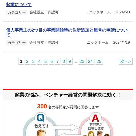
起業について
会社設立・許認可
ニックネーム
2024/5/3
カテゴリー
個人事業主の2つ目の事業開始時の住所追加と屋号の申請につい
て
会社設立・許認可
ニックネーム
2024/4/19
カテゴリー
1
2
3
4
5
6
7
8
9
…
23
24
25
次へ>
起業の悩み、ベンチャー経営の
問題解決に効く！
300
名の専門家が質問に回答します