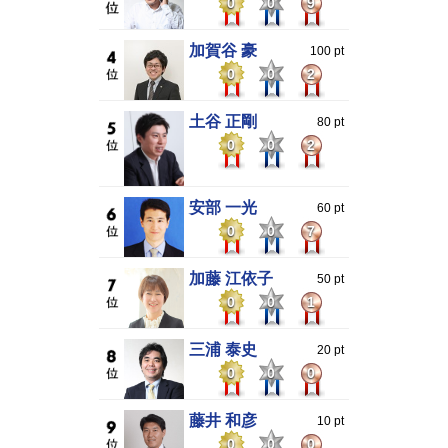
0
0
9
加賀谷 豪
100 pt
0
0
2
土谷 正剛
80 pt
0
0
2
安部 一光
60 pt
0
0
7
加藤 江依子
50 pt
0
0
1
三浦 泰史
20 pt
0
0
0
藤井 和彦
10 pt
0
0
0