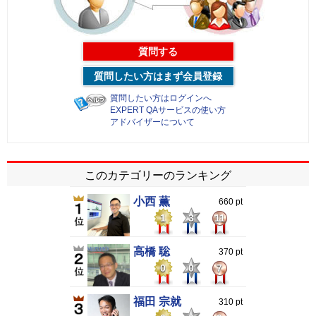
質問する
質問したい方はまず会員登録
質問したい方はログインへ
EXPERT QAサービスの使い方
アドバイザーについて
このカテゴリーのランキング
小西 薫
660 pt
1
3
11
高橋 聡
370 pt
0
0
7
福田 宗就
310 pt