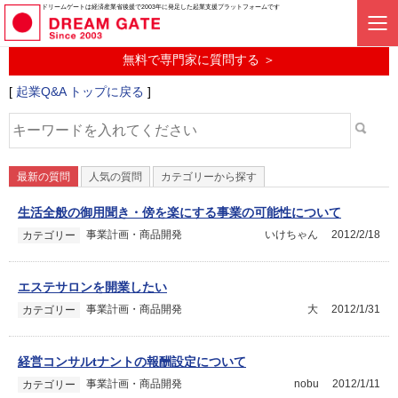
起業に関するみんなの質問投稿サービス
ドリームゲートは経済産業省後援で2003年に発足した起業支援プラットフォームです
起業Q&A
無料で専門家に質問する ＞
[
起業Q&A トップに戻る
]
最新の質問
人気の質問
カテゴリーから探す
生活全般の御用聞き・傍を楽にする事業の可能性について
事業計画・商品開発
いけちゃん
2012/2/18
カテゴリー
エステサロンを開業したい
事業計画・商品開発
大
2012/1/31
カテゴリー
経営コンサルtナントの報酬設定について
事業計画・商品開発
nobu
2012/1/11
カテゴリー