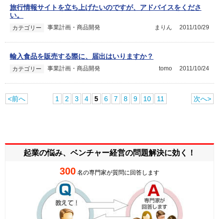
旅行情報サイトを立ち上げたいのですが、アドバイスをくださ
い。
事業計画・商品開発
まりん
2011/10/29
カテゴリー
輸入食品を販売する際に、届出はいりますか？
事業計画・商品開発
tomo
2011/10/24
カテゴリー
<前へ
1
2
3
4
5
6
7
8
9
10
11
次へ>
起業の悩み、ベンチャー経営の
問題解決に効く！
300
名の専門家が質問に回答します