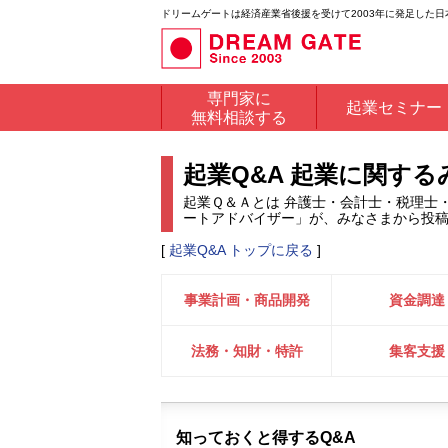
ドリームゲートは経済産業省後援を受けて2003年に発足した
専門家に
起業セミナー
無料相談する
起業Q&A 起業に関す
起業Ｑ＆Ａとは 弁護士・会計士・税理士
ートアドバイザー」が、みなさまから投
[
起業Q&A トップに戻る
]
事業計画・商品開発
資金調達
法務・知財・特許
集客支援
知っておくと得するQ&A