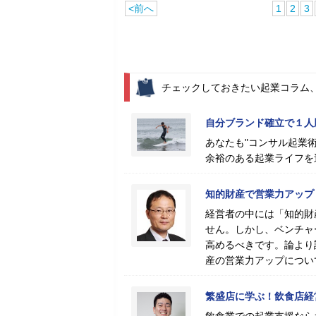
<前へ
1
2
3
チェックしておきたい起業コラム
自分ブランド確立で１人
あなたも"コンサル起業術
余裕のある起業ライフを
知的財産で営業力アップ
経営者の中には「知的財
せん。しかし、ベンチャ
高めるべきです。論より
産の営業力アップについ
繁盛店に学ぶ！飲食店経