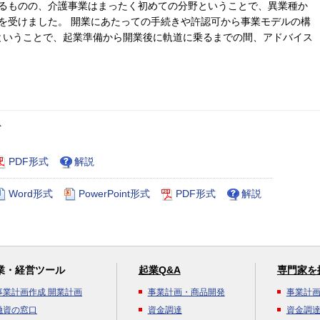
るものの、介護事業はまったく初めての分野ということで、異業種か
を受けました。 開業にあたっての手続きや許認可から事業モデルの構
ということで、起業準備から開業後に軌道に乗るまでの間、アドバイス
ト
PDF形式
解説
Word形式
PowerPoint形式
PDF形式
解説
業・経営ツール
起業Q&A
専門家を
事業計画作成 開業計画
事業計画・商品開発
事業計
融資の窓口
資金調達
資金調