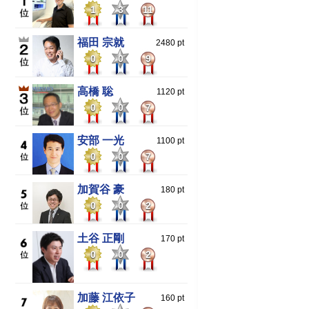
1
3
11
福田 宗就
2480 pt
0
0
9
高橋 聡
1120 pt
0
0
7
安部 一光
1100 pt
0
0
7
加賀谷 豪
180 pt
0
0
2
土谷 正剛
170 pt
0
0
2
加藤 江依子
160 pt