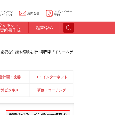
マイページ
アドバイザー
お問合せ
ログイン)
登録
設立キット
起業Q&A
契約書作成
に必要な知識や経験を持つ専門家「ドリームゲ
営計画・改善
IT・インターネット
海外ビジネス
研修・コーチング
起業の悩み、ベンチャー経営の