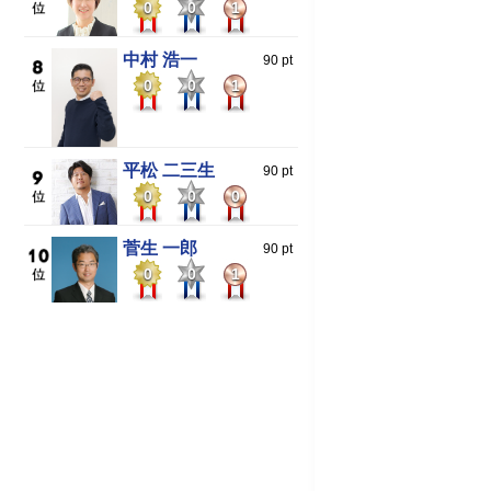
0
0
1
中村 浩一
90 pt
0
0
1
平松 二三生
90 pt
0
0
0
菅生 一郎
90 pt
0
0
1