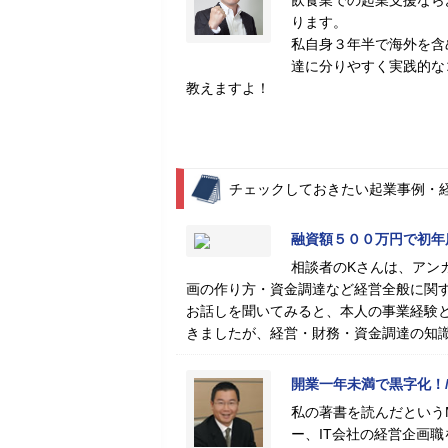
飲食業での起業支援なら
ります。
私自身３年半で海外を含
達に分りやすく実践的な
教えますよ！
チェックしておきたい起業事例・
融資額５００万円で初年
相談者のKさんは、アン
画の作り方・資金調達など経営全般に関
お話しを聞いてみると、本人の事業経験
きましたが、経営・財務・資金調達の知
開業一年未満で黒字化！/
私の著書を読んだという
ー、IT会社の経営企画