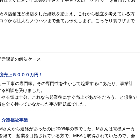
お任せください！返答の早さと丁寧さNo.1アドバイザーを目指してお
め８店舗ほど出店をした経験を踏まえ、これから独立を考えている方
コツから壮大なノウハウまで全てお伝えします。こっそり裏ワザまで
経営課題の解決ケース
度売上５０００万円！
カー工事の専門家。その専門性を生かして起業するにあたり、事業計
する相談を受けました。
とやる気は十分。これなら起業後にすぐ売上があがるだろう、と想像で
識を全く持っていなかった事が問題点でした。
 介護福祉事業
Mさんから連絡があったのは2009年の事でした。Mさんは電機メーカ
職を経て、起業を目指されている方で、MBAも取得されていたので、会