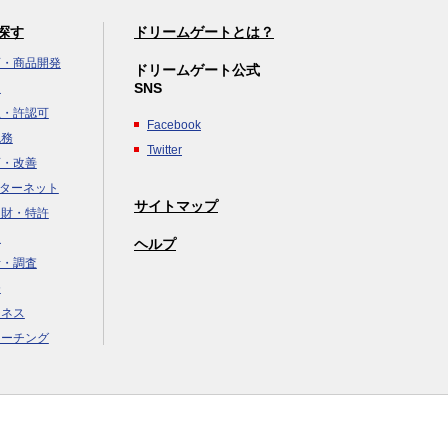
探す
ドリームゲートとは？
画・商品開発
ドリームゲート公式
SNS
達
立・許認可
Facebook
税務
Twitter
画・改善
ンターネット
サイトマップ
知財・特許
援
ヘルプ
析・調査
務
ジネス
コーチング