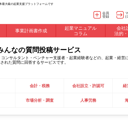
日本最大級の起業支援プラットフォームです
会員
登録
(
起業マニュアル
会社
事業計画書作成
コラム
法的・
るみんなの質問投稿サービス
・コンサルタント・ベンチャー支援者・起業経験者などの、起業・経営
稿された質問に回答するサービスです。
会計・税務
会社設立・許認可
経
市場分析・調査
人事労務