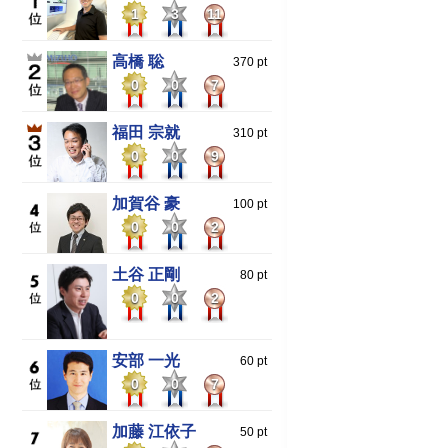
1
3
11
高橋 聡
370 pt
0
0
7
福田 宗就
310 pt
0
0
9
加賀谷 豪
100 pt
0
0
2
土谷 正剛
80 pt
0
0
2
安部 一光
60 pt
0
0
7
加藤 江依子
50 pt