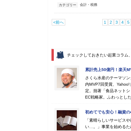
会計・税務
カテゴリー
<前へ
1
2
3
4
5
チェックしておきたい起業コラム
累計売上50億円！楽天
さくら水産のテーマソン
内MVP7回受賞、Yah
定。拙著「食品ネットシ
EC戦略家。ふわっとし
初めてでも安心！融資の
「素晴らしいサービスや
い…。」事業を始めるた