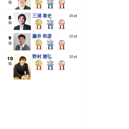
0
0
1
三浦 泰史
20 pt
0
0
0
藤井 和彦
10 pt
0
0
0
野村 雅弘
10 pt
0
0
0