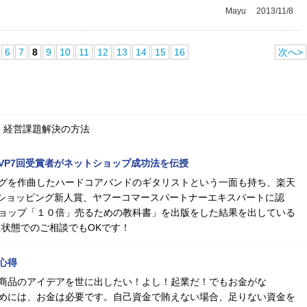
Mayu
2013/11/8
6
7
8
9
10
11
12
13
14
15
16
次へ>
、経営課題解決の方法
MVP7回受賞者がネットショップ成功法を伝授
グを作曲したハードコアバンドのギタリストという一面も持ち、楽天
oo!ショッピング新人賞、ヤフーコマースパートナーエキスパートに認
ョップ「１０倍」売るための教科書」を出版をした結果を出している
た状態でのご相談でもOKです！
心得
商品のアイデアを世に出したい！よし！起業だ！でもお金がな
めには、お金は必要です。自己資金で賄えない場合、足りない資金を