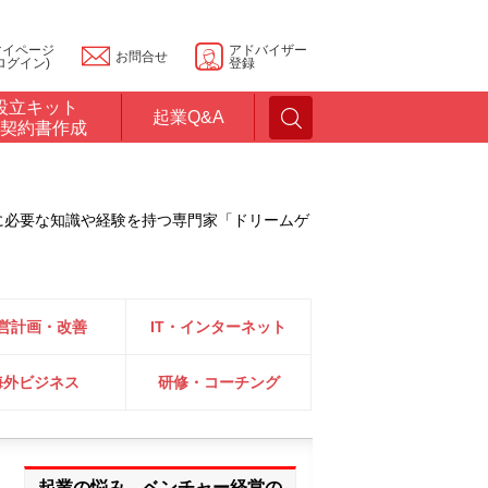
マイページ
アドバイザー
お問合せ
ログイン)
登録
設立キット
起業Q&A
契約書作成
に必要な知識や経験を持つ専門家「ドリームゲ
営計画・改善
IT・インターネット
海外ビジネス
研修・コーチング
起業の悩み、ベンチャー経営の