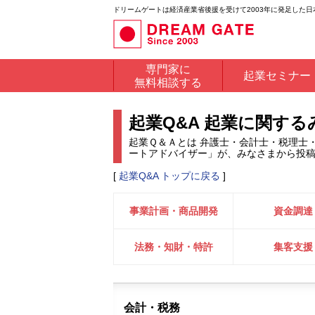
ドリームゲートは経済産業省後援を受けて2003年に発足した
専門家に
起業セミナー
無料相談する
起業Q&A 起業に関す
起業Ｑ＆Ａとは 弁護士・会計士・税理士
ートアドバイザー」が、みなさまから投
[
起業Q&A トップに戻る
]
事業計画・商品開発
資金調達
法務・知財・特許
集客支援
会計・税務