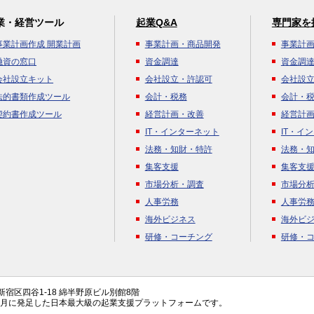
業・経営ツール
起業Q&A
専門家を
事業計画作成 開業計画
事業計画・商品開発
事業計
融資の窓口
資金調達
資金調
会社設立キット
会社設立・許認可
会社設
法的書類作成ツール
会計・税務
会計・
契約書作成ツール
経営計画・改善
経営計
IT・インターネット
IT・イ
法務・知財・特許
法務・
集客支援
集客支
市場分析・調査
市場分
人事労務
人事労
海外ビジネス
海外ビ
研修・コーチング
研修・
都新宿区四谷1-18 綿半野原ビル別館8階
年4月に発足した日本最大級の起業支援プラットフォームです。