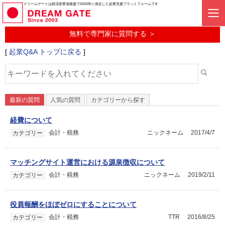
起業に関するみんなの質問投稿サービス
ドリームゲートは経済産業省後援で2003年に発足した起業支援プラットフォームです
起業Q&A
無料で専門家に質問する ＞
[
起業Q&A トップに戻る
]
最新の質問
人気の質問
カテゴリーから探す
経費について
会計・税務
ニックネーム
2017/4/7
カテゴリー
マッチングサイト運営における源泉徴収について
会計・税務
ニックネーム
2019/2/11
カテゴリー
役員報酬をほぼゼロにすることについて
会計・税務
TTR
2016/8/25
カテゴリー