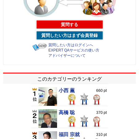
質問する
質問したい方はまず会員登録
質問したい方はログインへ
EXPERT QAサービスの使い方
アドバイザーについて
このカテゴリーのランキング
小西 薫
660 pt
1
3
11
高橋 聡
370 pt
0
0
7
福田 宗就
310 pt