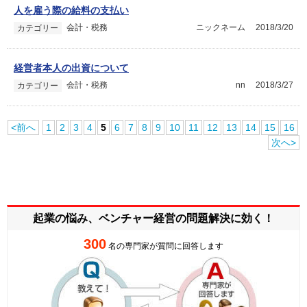
人を雇う際の給料の支払い
会計・税務
ニックネーム
2018/3/20
カテゴリー
経営者本人の出資について
会計・税務
nn
2018/3/27
カテゴリー
<前へ
1
2
3
4
5
6
7
8
9
10
11
12
13
14
15
16
次へ>
起業の悩み、ベンチャー経営の
問題解決に効く！
300
名の専門家が質問に回答します