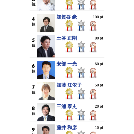
0
0
9
加賀谷 豪
100 pt
0
0
2
土谷 正剛
80 pt
0
0
2
安部 一光
60 pt
0
0
7
加藤 江依子
50 pt
0
0
1
三浦 泰史
20 pt
0
0
0
藤井 和彦
10 pt