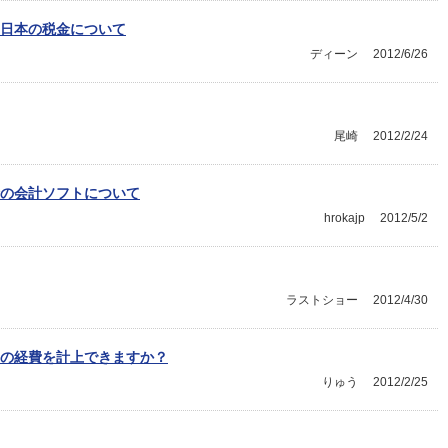
日本の税金について
ディーン
2012/6/26
尾崎
2012/2/24
の会計ソフトについて
hrokajp
2012/5/2
ラストショー
2012/4/30
の経費を計上できますか？
りゅう
2012/2/25