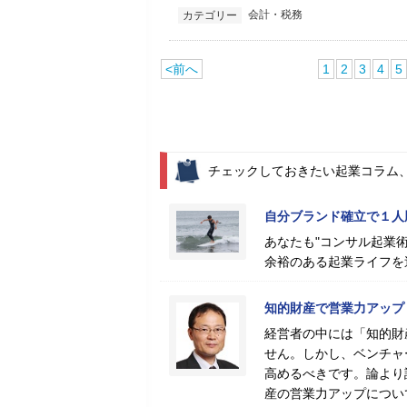
会計・税務
カテゴリー
<前へ
1
2
3
4
5
チェックしておきたい起業コラム
自分ブランド確立で１人
あなたも"コンサル起業術
余裕のある起業ライフを
知的財産で営業力アップ
経営者の中には「知的財
せん。しかし、ベンチャ
高めるべきです。論より
産の営業力アップについ