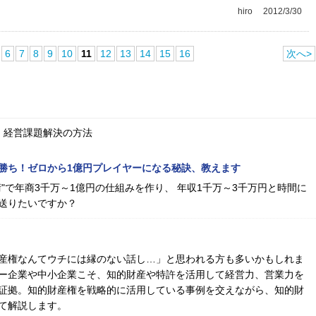
hiro
2012/3/30
6
7
8
9
10
11
12
13
14
15
16
次へ>
、経営課題解決の方法
勝ち！ゼロから1億円プレイヤーになる秘訣、教えます
"で年商3千万～1億円の仕組みを作り、 年収1千万～3千万円と時間に
送りたいですか？
産権なんてウチには縁のない話し…」と思われる方も多いかもしれま
ー企業や中小企業こそ、知的財産や特許を活用して経営力、営業力を
証拠。知的財産権を戦略的に活用している事例を交えながら、知的財
て解説します。