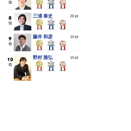
0
0
1
三浦 泰史
20 pt
0
0
0
藤井 和彦
10 pt
0
0
0
野村 雅弘
10 pt
0
0
0