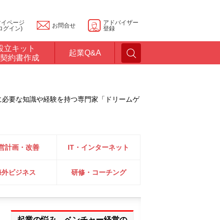
マイページ
アドバイザー
お問合せ
ログイン)
登録
設立キット
起業Q&A
契約書作成
に必要な知識や経験を持つ専門家「ドリームゲ
営計画・改善
IT・インターネット
海外ビジネス
研修・コーチング
起業の悩み、ベンチャー経営の