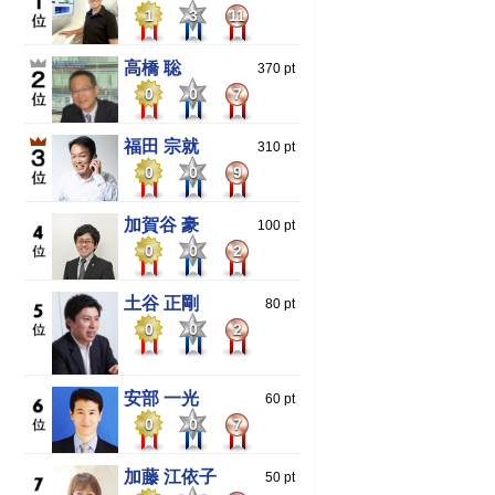
1
3
11
高橋 聡
370 pt
0
0
7
福田 宗就
310 pt
0
0
9
加賀谷 豪
100 pt
0
0
2
土谷 正剛
80 pt
0
0
2
安部 一光
60 pt
0
0
7
加藤 江依子
50 pt