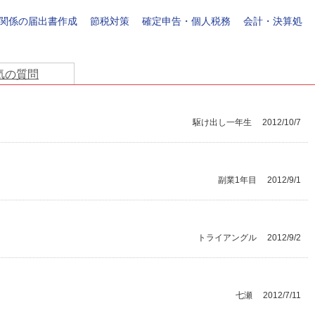
関係の届出書作成
節税対策
確定申告・個人税務
会計・決算処
気の質問
駆け出し一年生
2012/10/7
副業1年目
2012/9/1
トライアングル
2012/9/2
七瀬
2012/7/11