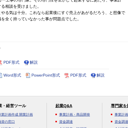
カー工事の専門家。その専門性を生かして起業するにあたり、事業計
する相談を受けました。
とやる気は十分。これなら起業後にすぐ売上があがるだろう、と想像で
識を全く持っていなかった事が問題点でした。
ト
PDF形式
解説
Word形式
PowerPoint形式
PDF形式
解説
業・経営ツール
起業Q&A
専門家を
事業計画作成 開業計画
事業計画・商品開発
事業計
融資の窓口
資金調達
資金調