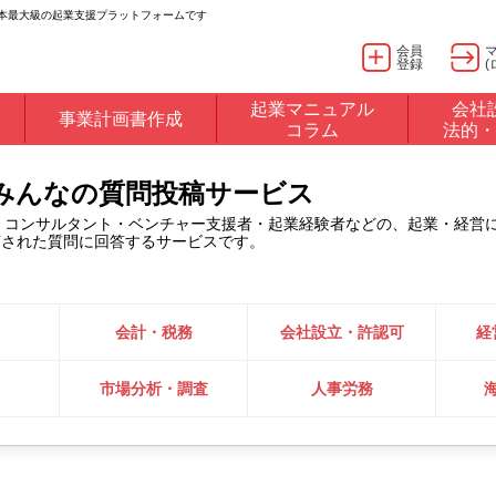
日本最大級の起業支援プラットフォームです
会員
登録
(
起業マニュアル
会社
事業計画書作成
コラム
法的・
るみんなの質問投稿サービス
・コンサルタント・ベンチャー支援者・起業経験者などの、起業・経営
稿された質問に回答するサービスです。
会計・税務
会社設立・許認可
経
市場分析・調査
人事労務