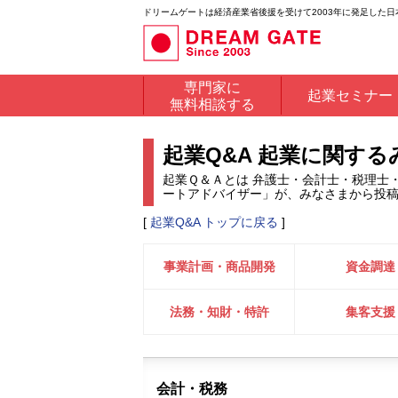
ドリームゲートは経済産業省後援を受けて2003年に発足した
専門家に
起業セミナー
無料相談する
起業Q&A 起業に関す
起業Ｑ＆Ａとは 弁護士・会計士・税理士
ートアドバイザー」が、みなさまから投
[
起業Q&A トップに戻る
]
事業計画・商品開発
資金調達
法務・知財・特許
集客支援
会計・税務