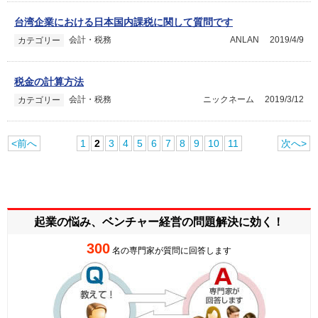
台湾企業における日本国内課税に関して質問です
会計・税務
ANLAN
2019/4/9
カテゴリー
税金の計算方法
会計・税務
ニックネーム
2019/3/12
カテゴリー
<前へ
1
2
3
4
5
6
7
8
9
10
11
次へ>
起業の悩み、ベンチャー経営の
問題解決に効く！
300
名の専門家が質問に回答します