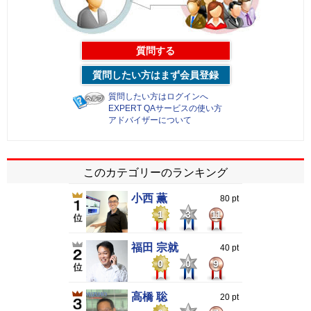
質問する
質問したい方はまず会員登録
質問したい方はログインへ
EXPERT QAサービスの使い方
アドバイザーについて
このカテゴリーのランキング
小西 薫
80 pt
1
3
11
福田 宗就
40 pt
0
0
9
高橋 聡
20 pt