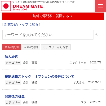
起業に関するみんなの質問投稿サービス
ドリームゲートは経済産業省後援で2003年に発足した起業支援プラットフォームです
起業Q&A
無料で専門家に質問する ＞
[
起業Q&A トップに戻る
]
最新の質問
人気の質問
カテゴリーから探す
法人経営
会計・税務
ニックネーム
2021/7/3
カテゴリー
税制適格ストック・オプションの要件について
会計・税務
子犬さん
2021/4/13
カテゴリー
開業後の税金
会計・税務
ユラ
2020/7/8
カテゴリー