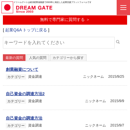
起業に関するみんなの質問投稿サービス
ドリームゲートは経済産業省後援で2003年に発足した起業支援プラットフォームです
起業Q&A
無料で専門家に質問する ＞
[
起業Q&A トップに戻る
]
最新の質問
人気の質問
カテゴリーから探す
創業融資について
資金調達
ニックネーム
2015/9/25
カテゴリー
自己資金の調達方法2
資金調達
ニックネーム
2015/9/9
カテゴリー
自己資金の調達方法
資金調達
ニックネーム
2015/9/7
カテゴリー