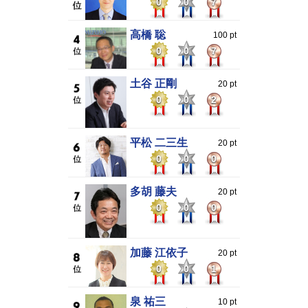
0
0
7
高橋 聡
100 pt
0
0
7
土谷 正剛
20 pt
0
0
2
平松 二三生
20 pt
0
0
0
多胡 藤夫
20 pt
0
0
0
加藤 江依子
20 pt
0
0
1
泉 祐三
10 pt