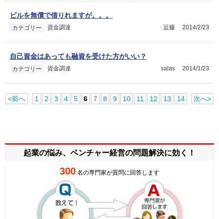
ビルを無償で借りれますが。。。
資金調達
近藤
2014/2/23
カテゴリー
自己資金はあっても融資を受けた方がいい？
資金調達
salas
2014/1/23
カテゴリー
<前へ
1
2
3
4
5
6
7
8
9
10
11
12
13
14
次へ>
起業の悩み、ベンチャー経営の
問題解決に効く！
300
名の専門家が質問に回答します