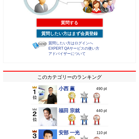
質問する
質問したい方はまず会員登録
質問したい方はログインへ
EXPERT QAサービスの使い方
アドバイザーについて
このカテゴリーのランキング
小西 薫
490 pt
1
3
11
福田 宗就
440 pt
0
0
9
安部 一光
110 pt