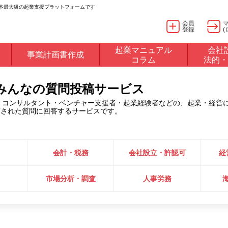
日本最大級の起業支援プラットフォームです
会員
登録
(
起業マニュアル
会社
事業計画書作成
コラム
法的・
るみんなの質問投稿サービス
・コンサルタント・ベンチャー支援者・起業経験者などの、起業・経営
稿された質問に回答するサービスです。
会計・税務
会社設立・許認可
経
市場分析・調査
人事労務