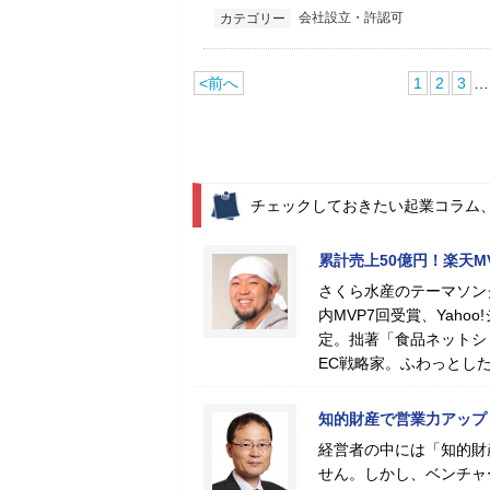
会社設立・許認可
カテゴリー
<前へ
1
2
3
…
チェックしておきたい起業コラム
累計売上50億円！楽天
さくら水産のテーマソン
内MVP7回受賞、Yah
定。拙著「食品ネットシ
EC戦略家。ふわっとし
知的財産で営業力アップ
経営者の中には「知的財
せん。しかし、ベンチャ