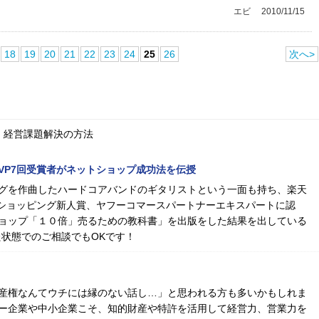
エビ
2010/11/15
18
19
20
21
22
23
24
25
26
次へ>
、経営課題解決の方法
MVP7回受賞者がネットショップ成功法を伝授
グを作曲したハードコアバンドのギタリストという一面も持ち、楽天
oo!ショッピング新人賞、ヤフーコマースパートナーエキスパートに認
ョップ「１０倍」売るための教科書」を出版をした結果を出している
た状態でのご相談でもOKです！
産権なんてウチには縁のない話し…」と思われる方も多いかもしれま
ー企業や中小企業こそ、知的財産や特許を活用して経営力、営業力を