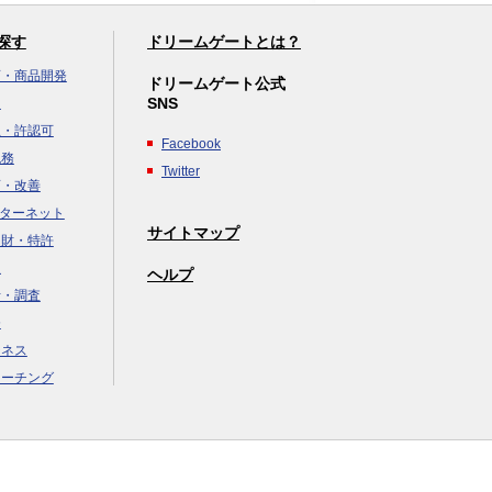
探す
ドリームゲートとは？
画・商品開発
ドリームゲート公式
SNS
達
立・許認可
Facebook
税務
Twitter
画・改善
ンターネット
サイトマップ
知財・特許
援
ヘルプ
析・調査
務
ジネス
コーチング