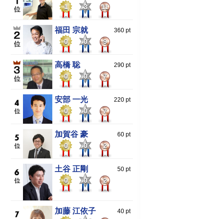
1
3
11
福田 宗就
360 pt
0
0
9
高橋 聡
290 pt
0
0
7
安部 一光
220 pt
0
0
7
加賀谷 豪
60 pt
0
0
2
土谷 正剛
50 pt
0
0
2
加藤 江依子
40 pt