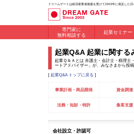
ドリームゲートは経済産業省後援を受けて2003年に発足した
専門家に
起業セミナー
無料相談する
起業Q&A 起業に関す
起業Ｑ＆Ａとは 弁護士・会計士・税理士
ートアドバイザー」が、みなさまから投
[
起業Q&A トップに戻る
]
事業計画・商品開発
資金調達
法務・知財・特許
集客支援
会社設立・許認可