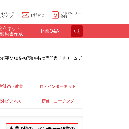
マイページ
アドバイザー
お問合せ
ログイン)
登録
設立キット
起業Q&A
契約書作成
に必要な知識や経験を持つ専門家「ドリームゲ
営計画・改善
IT・インターネット
海外ビジネス
研修・コーチング
起業の悩み、ベンチャー経営の