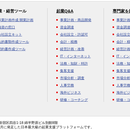
業・経営ツール
起業Q&A
専門家を
事業計画作成 開業計画
事業計画・商品開発
事業計
融資の窓口
資金調達
資金調
会社設立キット
会社設立・許認可
会社設
法的書類作成ツール
会計・税務
会計・
契約書作成ツール
経営計画・改善
経営計
IT・インターネット
IT・イ
法務・知財・特許
法務・
集客支援
集客支
市場分析・調査
市場分
人事労務
人事労
海外ビジネス
海外ビ
研修・コーチング
研修・
都新宿区四谷1-18 綿半野原ビル別館8階
年4月に発足した日本最大級の起業支援プラットフォームです。