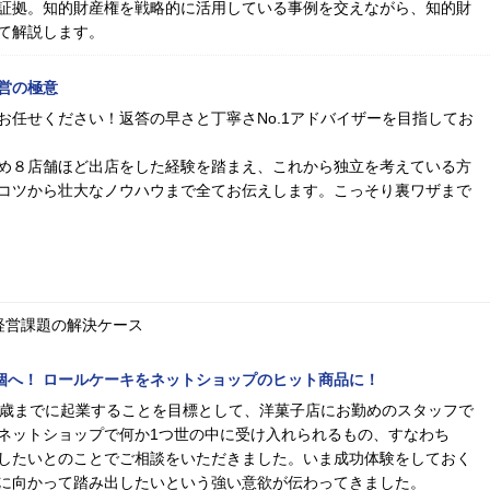
証拠。知的財産権を戦略的に活用している事例を交えながら、知的財
て解説します。
営の極意
お任せください！返答の早さと丁寧さNo.1アドバイザーを目指してお
め８店舗ほど出店をした経験を踏まえ、これから独立を考えている方
コツから壮大なノウハウまで全てお伝えします。こっそり裏ワザまで
経営課題の解決ケース
00個へ！ ロールケーキをネットショップのヒット商品に！
0歳までに起業することを目標として、洋菓子店にお勤めのスタッフで
ネットショップで何か1つ世の中に受け入れられるもの、すなわち
したいとのことでご相談をいただきました。いま成功体験をしておく
に向かって踏み出したいという強い意欲が伝わってきました。