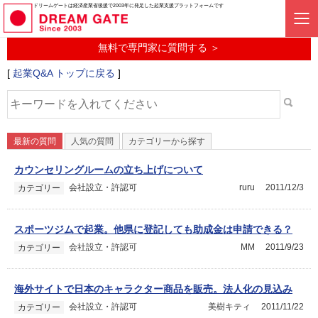
起業に関するみんなの質問投稿サービス
ドリームゲートは経済産業省後援で2003年に発足した起業支援プラットフォームです
起業Q&A
無料で専門家に質問する ＞
[
起業Q&A トップに戻る
]
最新の質問
人気の質問
カテゴリーから探す
カウンセリングルームの立ち上げについて
会社設立・許認可
ruru
2011/12/3
カテゴリー
スポーツジムで起業。他県に登記しても助成金は申請できる？
会社設立・許認可
MM
2011/9/23
カテゴリー
海外サイトで日本のキャラクター商品を販売。法人化の見込み
会社設立・許認可
美樹キティ
2011/11/22
カテゴリー