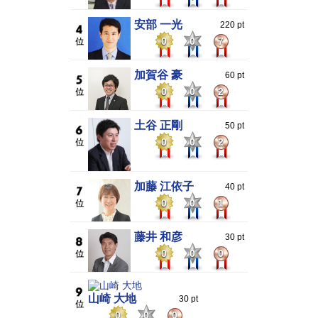
安部 一光
220 pt
0
0
7
加賀谷 豪
60 pt
0
0
2
土谷 正剛
50 pt
0
0
2
加藤 江依子
40 pt
0
0
1
藤井 和彦
30 pt
0
0
0
山崎 大地
30 pt
0
0
0