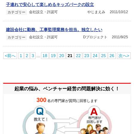
子連れで安心して楽しめるキッズパークの設立
会社設立・許認可
やじまえみ
2011/10/12
カテゴリー
建設会社に勤務、工事監理業務を担当。独立したい
会社設立・許認可
Dプロジェクト
2011/9/25
カテゴリー
<前へ
1
2
3
…
18
19
20
21
22
23
24
25
26
次へ>
起業の悩み、ベンチャー経営の
問題解決に効く！
300
名の専門家が質問に回答します