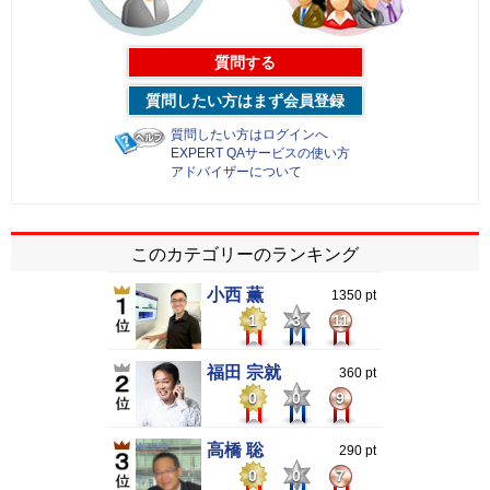
質問する
質問したい方はまず会員登録
質問したい方はログインへ
EXPERT QAサービスの使い方
アドバイザーについて
このカテゴリーのランキング
小西 薫
1350 pt
1
3
11
福田 宗就
360 pt
0
0
9
高橋 聡
290 pt
0
0
7