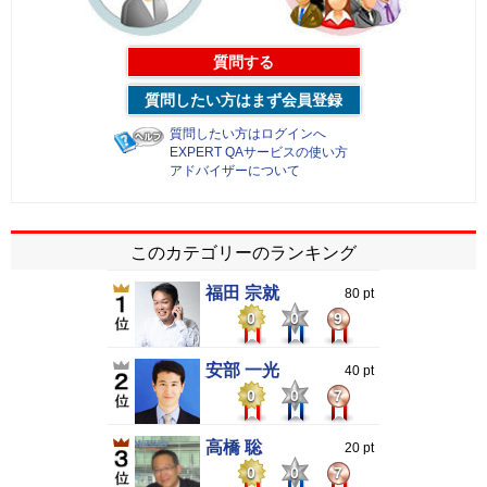
質問する
質問したい方はまず会員登録
質問したい方はログインへ
EXPERT QAサービスの使い方
アドバイザーについて
このカテゴリーのランキング
福田 宗就
80 pt
0
0
9
安部 一光
40 pt
0
0
7
高橋 聡
20 pt
0
0
7