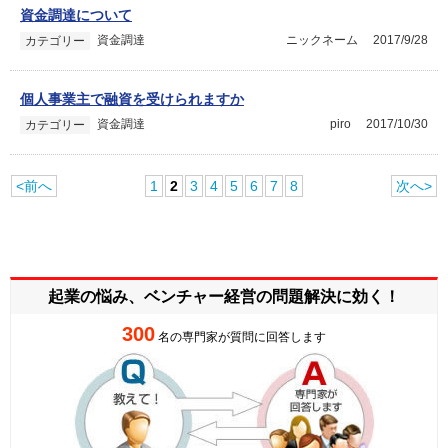
資金調達について
資金調達
ニックネーム
2017/9/28
カテゴリー
個人事業主で融資を受けられますか
資金調達
piro
2017/10/30
カテゴリー
<前へ
1
2
3
4
5
6
7
8
次へ>
起業の悩み、ベンチャー経営の
問題解決に効く！
300
名の専門家が質問に回答します