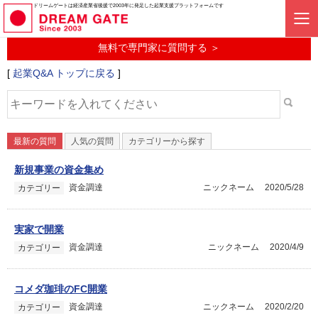
起業に関するみんなの質問投稿サービス
ドリームゲートは経済産業省後援で2003年に発足した起業支援プラットフォームです
起業Q&A
無料で専門家に質問する ＞
[
起業Q&A トップに戻る
]
最新の質問
人気の質問
カテゴリーから探す
新規事業の資金集め
資金調達
ニックネーム
2020/5/28
カテゴリー
実家で開業
資金調達
ニックネーム
2020/4/9
カテゴリー
コメダ珈琲のFC開業
資金調達
ニックネーム
2020/2/20
カテゴリー