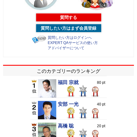
質問する
質問したい方はまず会員登録
質問したい方はログインへ
EXPERT QAサービスの使い方
アドバイザーについて
このカテゴリーのランキング
福田 宗就
80 pt
0
0
9
安部 一光
40 pt
0
0
7
高橋 聡
20 pt
0
0
7