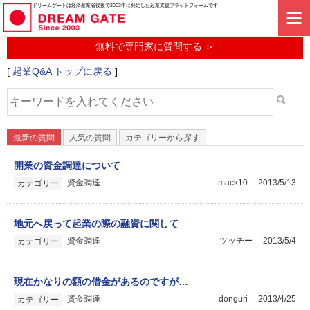
起業に関するみんなの質問投稿サービス
ドリームゲートは経済産業省後援で2003年に発足した起業支援プラットフォームです
起業Q&A
無料で専門家に質問する ＞
[
起業Q&A トップに戻る
]
最新の質問
人気の質問
カテゴリーから探す
開業の資金調達について
資金調達
mack10
2013/5/13
カテゴリー
地元へ戻って起業の際の融資に関して
資金調達
ツッチー
2013/5/4
カテゴリー
現在かなりの額の借金があるのですが…
資金調達
donguri
2013/4/25
カテゴリー