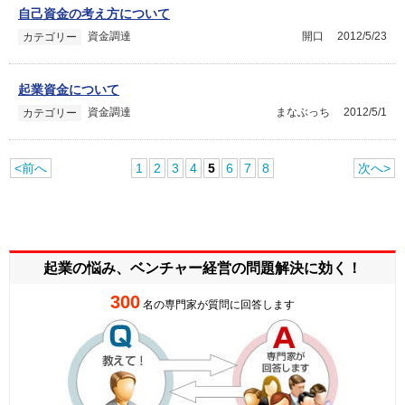
自己資金の考え方について
資金調達
開口
2012/5/23
カテゴリー
起業資金について
資金調達
まなぶっち
2012/5/1
カテゴリー
<前へ
1
2
3
4
5
6
7
8
次へ>
起業の悩み、ベンチャー経営の
問題解決に効く！
300
名の専門家が質問に回答します