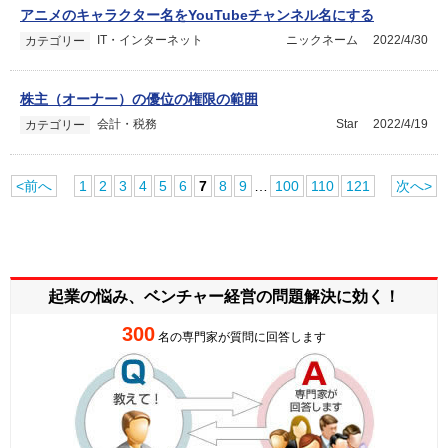
アニメのキャラクター名をYouTubeチャンネル名にする
IT・インターネット
ニックネーム
2022/4/30
カテゴリー
株主（オーナー）の優位の権限の範囲
会計・税務
Star
2022/4/19
カテゴリー
<前へ
1
2
3
4
5
6
7
8
9
…
100
110
121
次へ>
起業の悩み、ベンチャー経営の
問題解決に効く！
300
名の専門家が質問に回答します