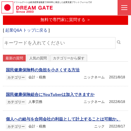
起業に関するみんなの質問投稿サービス
ドリームゲートは経済産業省後援で2003年に発足した起業支援プラットフォームです
起業Q&A
無料で専門家に質問する ＞
[
起業Q&A トップに戻る
]
最新の質問
人気の質問
カテゴリーから探す
国民健康保険料の負担を小さくする方法
会計・税務
ニックネーム
2021/8/18
カテゴリー
国民健康保険組合にYouTuberは加入できますか
人事労務
ニックネーム
2022/6/18
カテゴリー
個人への給与を合同会社の利益として計上することは可能か。
会計・税務
ニック
2022/8/17
カテゴリー