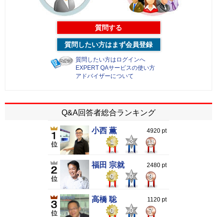
質問する
質問したい方はまず会員登録
質問したい方はログインへ
EXPERT QAサービスの使い方
アドバイザーについて
Q&A回答者総合ランキング
小西 薫
4920 pt
1
3
11
福田 宗就
2480 pt
0
0
9
高橋 聡
1120 pt
0
0
7