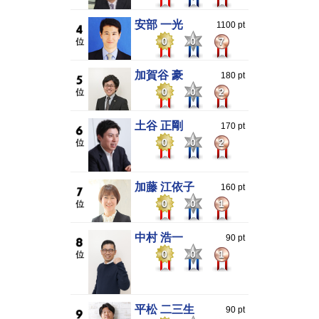
安部 一光
1100 pt
0
0
7
加賀谷 豪
180 pt
0
0
2
土谷 正剛
170 pt
0
0
2
加藤 江依子
160 pt
0
0
1
中村 浩一
90 pt
0
0
1
平松 二三生
90 pt