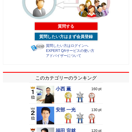
質問する
質問したい方はまず会員登録
質問したい方はログインへ
EXPERT QAサービスの使い方
アドバイザーについて
このカテゴリーのランキング
小西 薫
160 pt
1
3
11
安部 一光
130 pt
0
0
7
福田 宗就
120 pt