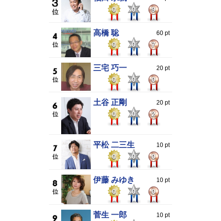
0
0
9
高橋 聡
60 pt
0
0
7
三宅 巧一
20 pt
0
0
0
土谷 正剛
20 pt
0
0
2
平松 二三生
10 pt
0
0
0
伊藤 みゆき
10 pt
0
0
0
菅生 一郎
10 pt