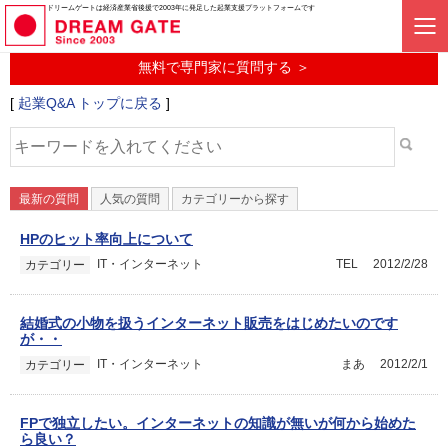
起業に関するみんなの質問投稿サービス
ドリームゲートは経済産業省後援で2003年に発足した起業支援プラットフォームです
起業Q&A
無料で専門家に質問する ＞
[
起業Q&A トップに戻る
]
最新の質問
人気の質問
カテゴリーから探す
HPのヒット率向上について
IT・インターネット
TEL
2012/2/28
カテゴリー
結婚式の小物を扱うインターネット販売をはじめたいのです
が・・
IT・インターネット
まあ
2012/2/1
カテゴリー
FPで独立したい。インターネットの知識が無いが何から始めた
ら良い？