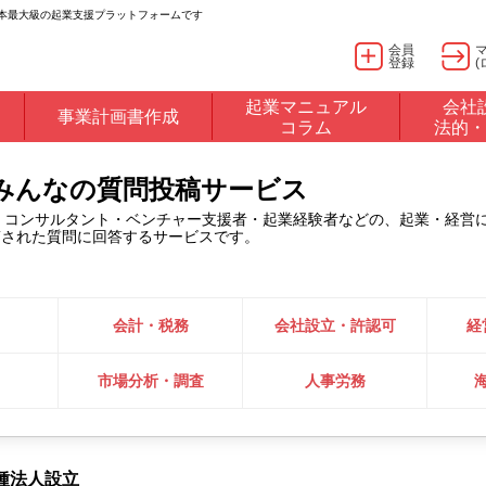
日本最大級の起業支援プラットフォームです
会員
登録
(
起業マニュアル
会社
事業計画書作成
コラム
法的・
るみんなの質問投稿サービス
・コンサルタント・ベンチャー支援者・起業経験者などの、起業・経営
稿された質問に回答するサービスです。
会計・税務
会社設立・許認可
経
市場分析・調査
人事労務
種法人設立