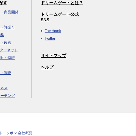
探す
ドリームゲートとは？
画・商品開発
ドリームゲート公式
SNS
達
立・許認可
Facebook
税務
Twitter
画・改善
ンターネット
サイトマップ
知財・特許
援
ヘルプ
析・調査
務
ジネス
コーチング
クトニッポン 会社概要