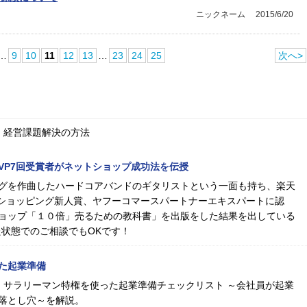
ニックネーム
2015/6/20
…
9
10
11
12
13
…
23
24
25
次へ>
、経営課題解決の方法
MVP7回受賞者がネットショップ成功法を伝授
グを作曲したハードコアバンドのギタリストという一面も持ち、楽天
oo!ショッピング新人賞、ヤフーコマースパートナーエキスパートに認
ョップ「１０倍」売るための教科書」を出版をした結果を出している
た状態でのご相談でもOKです！
た起業準備
る！サラリーマン特権を使った起業準備チェックリスト ～会社員が起業
落とし穴～を解説。