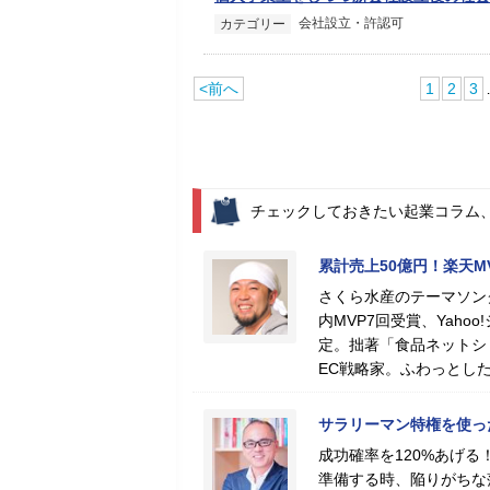
会社設立・許認可
カテゴリー
<前へ
1
2
3
チェックしておきたい起業コラム
累計売上50億円！楽天
さくら水産のテーマソン
内MVP7回受賞、Yah
定。拙著「食品ネットシ
EC戦略家。ふわっとし
サラリーマン特権を使っ
成功確率を120%あげ
準備する時、陥りがちな