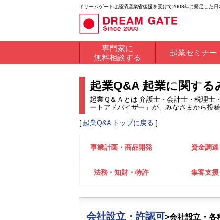
ドリームゲートは経済産業省後援を受けて2003年に発足した
専門家に
起業セミナー
無料相談する
起業Q&A 起業に関す
起業Ｑ＆Ａとは 弁護士・会計士・税理士
ートアドバイザー」が、みなさまから投
[
起業Q&A トップに戻る
]
事業計画・商品開発
資金調達
法務・知財・特許
集客支援
会社設立・許認可
>会社設立・各