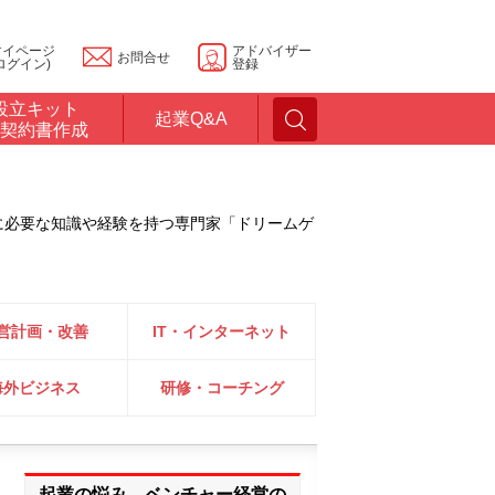
マイページ
アドバイザー
お問合せ
ログイン)
登録
設立キット
起業Q&A
契約書作成
に必要な知識や経験を持つ専門家「ドリームゲ
営計画・改善
IT・インターネット
海外ビジネス
研修・コーチング
起業の悩み、ベンチャー経営の