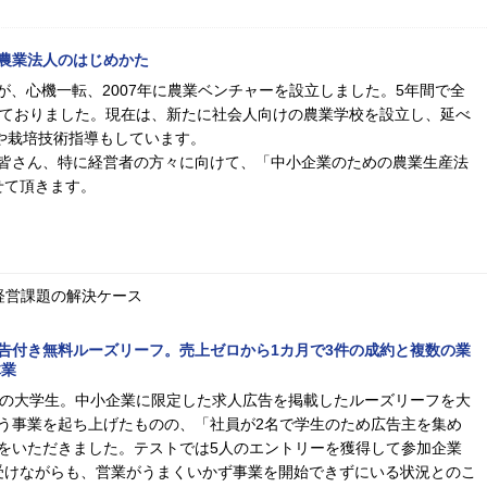
農業法人のはじめかた
が、心機一転、2007年に農業ベンチャーを設立しました。5年間で全
しておりました。現在は、新たに社会人向けの農業学校を設立し、延べ
業や栽培技術指導もしています。
皆さん、特に経営者の方々に向けて、「中小企業のための農業生産法
せて頂きます。
経営課題の解決ケース
告付き無料ルーズリーフ。売上ゼロから1カ月で3件の成約と複数の業
体業
歳の大学生。中小企業に限定した求人広告を掲載したルーズリーフを大
う事業を起ち上げたものの、「社員が2名で学生のため広告主を集め
をいただきました。テストでは5人のエントリーを獲得して参加企業
受けながらも、営業がうまくいかず事業を開始できずにいる状況とのこ