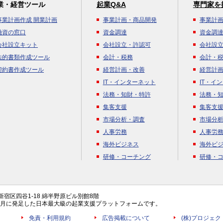
業・経営ツール
起業Q&A
専門家を
事業計画作成 開業計画
事業計画・商品開発
事業計
融資の窓口
資金調達
資金調
会社設立キット
会社設立・許認可
会社設
法的書類作成ツール
会計・税務
会計・
契約書作成ツール
経営計画・改善
経営計
IT・インターネット
IT・イ
法務・知財・特許
法務・
集客支援
集客支
市場分析・調査
市場分
人事労務
人事労
海外ビジネス
海外ビ
研修・コーチング
研修・
都新宿区四谷1-18 綿半野原ビル別館8階
年4月に発足した日本最大級の起業支援プラットフォームです。
免責・利用規約
広告掲載について
(株)プロジェ