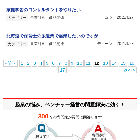
家庭学習のコンサルタントをやりたい
事業計画・商品開発
コウ
2011/9/27
カテゴリー
北海道で保育士の派遣業で起業したいのですが
事業計画・商品開発
ディーン
2011/9/23
カテゴリー
<前へ
1
2
3
4
5
6
7
8
9
10
11
12
13
14
15
16
17
次へ>
起業の悩み、ベンチャー経営の
問題解決に効く！
300
名の専門家が質問に回答します