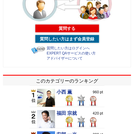
質問する
質問したい方はまず会員登録
質問したい方はログインへ
EXPERT QAサービスの使い方
アドバイザーについて
このカテゴリーのランキング
小西 薫
960 pt
1
3
11
福田 宗就
420 pt
0
0
9