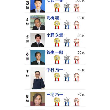
安部 一光
300 pt
0
0
7
高橋 聡
90 pt
0
0
7
小野 芳章
50 pt
0
0
1
菅生 一郎
50 pt
0
0
1
中村 浩一
50 pt
0
0
1
三宅 巧一
40 pt
0
0
0