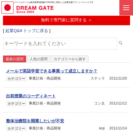
起業に関するみんなの質問投稿サービス
ドリームゲートは経済産業省後援で2003年に発足した起業支援プラットフォームです
起業Q&A
無料で専門家に質問する ＞
[
起業Q&A トップに戻る
]
最新の質問
人気の質問
カテゴリーから探す
メールで英語学習できる事業って成立しますか？
事業計画・商品開発
ステッラ
2011/11/20
カテゴリー
出前授業のコーディネート
事業計画・商品開発
コン太
2011/11/12
カテゴリー
整体治療院を開業したいが不安
事業計画・商品開発
koji
2011/11/14
カテゴリー