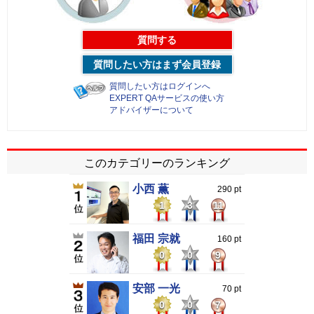
質問する
質問したい方はまず会員登録
質問したい方はログインへ
EXPERT QAサービスの使い方
アドバイザーについて
このカテゴリーのランキング
小西 薫
290 pt
1
3
11
福田 宗就
160 pt
0
0
9
安部 一光
70 pt
0
0
7