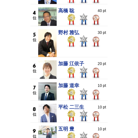
高橋 聡
40 pt
0
0
7
野村 雅弘
30 pt
0
0
0
加藤 江依子
20 pt
0
0
1
加藤 道幸
10 pt
0
0
0
平松 二三生
10 pt
0
0
0
五明 豊
10 pt
0
0
0