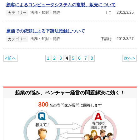
顧客によるコンピュータシステムの複製、販売について
法務・知財・特許
ＩＴ
2013/3/25
カテゴリー
廉価での依頼による下請法抵触について
法務・知財・特許
下請け
2013/3/27
カテゴリー
<前へ
1
2
3
4
5
6
7
8
次へ>
起業の悩み、ベンチャー経営の
問題解決に効く！
300
名の専門家が質問に回答します