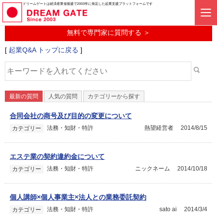
起業に関するみんなの質問投稿サービス
ドリームゲートは経済産業省後援で2003年に発足した起業支援プラットフォームです
起業Q&A
無料で専門家に質問する ＞
[
起業Q&A トップに戻る
]
最新の質問
人気の質問
カテゴリーから探す
合同会社の商号及び目的の変更について
法務・知財・特許
熱望経営者
2014/8/15
カテゴリー
エステ業の契約違約金について
法務・知財・特許
ニックネーム
2014/10/18
カテゴリー
個人講師×個人事業主×法人との業務委託契約
法務・知財・特許
sato ai
2014/3/4
カテゴリー